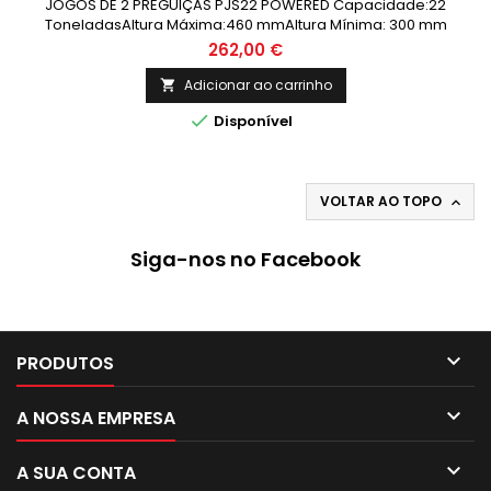
JOGOS DE 2 PREGUIÇAS PJS22 POWERED Capacidade:22
ToneladasAltura Máxima:460 mmAltura Mínima: 300 mm
262,00 €
Adicionar ao carrinho


Disponível
VOLTAR AO TOPO

Siga-nos no Facebook

PRODUTOS

A NOSSA EMPRESA

A SUA CONTA