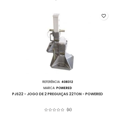
favorite_border
REFERÊNCIA:
408312
MARCA:
POWERED
PJS22 - JOGO DE 2 PREGUIÇAS 22TON - POWERED
(0)