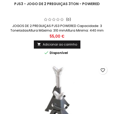
PJS3 - JOGO DE 2 PREGUIÇAS 3TON - POWERED
(0)
JOGOS DE 2 PREGUIÇAS PJS3 POWERED Capacidade: 3
ToneladasAltura Máxima: 310 mmAltura Minima: 440 mm
55,00 €
Adicionar ao carrinho


Disponível
favorite_border