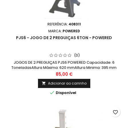
REFERÊNCIA:
408311
MARCA:
POWERED
PJS6 - JOGO DE 2 PREGUIÇAS 6TON - POWERED
(0)
JOGOS DE 2 PREGUIÇAS PJS6 POWERED Capacidade: 6
ToneladasAltura Máxima: 620 mmAltura Minima: 395 mm
85,00 €
Adicionar ao carrinho


Disponível
favorite_border