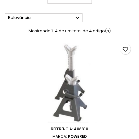

Relevância
Mostrando 1-4 de um total de 4 artigo(s)
favorite_border
REFERÊNCIA:
408310
MARCA:
POWERED