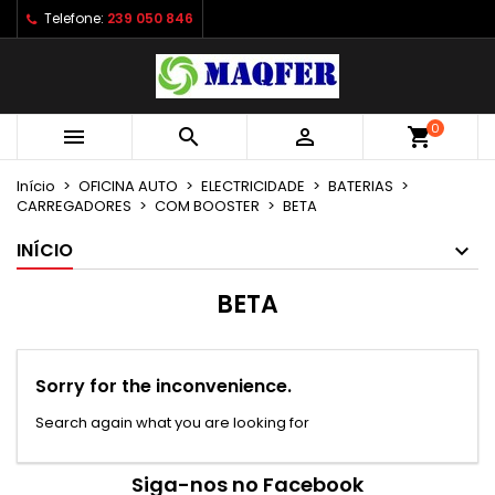
Telefone:
239 050 846
×
×
×
×
As minhas listas de desejos
((modalTitle))
Criar lista de desejos
Entrar
Criar uma lista
add_circle_outline
((confirmMessage))
É necessário ter sessão iniciada para guardar
Nome da lista de desejos
produtos na sua lista de desejos.
0



shopping_cart
((cancelText))
((modalDeleteText))
Início
OFICINA AUTO
ELECTRICIDADE
BATERIAS
Cancelar
Entrar
CARREGADORES
COM BOOSTER
BETA
Cancelar
Criar lista de desejos
INÍCIO
BETA
Sorry for the inconvenience.
Search again what you are looking for
Siga-nos no Facebook