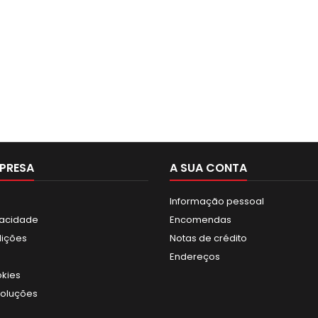
PRESA
A SUA CONTA
Informação pessoal
ivacidade
Encomendas
dições
Notas de crédito
Endereços
okies
voluções