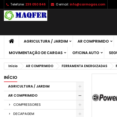
Telefone:
239 050 846
O email:
info@carmogas.com
A
(
C
E
add_circle_outline
((
É 
No
de
AGRICULTURA / JARDIM
AR COMPRIMIDO
MOVIMENTAÇÃO DE CARGAS
OFICINA AUTO
SEG
Início
AR COMPRIMIDO
FERRAMENTA ENERGIZADAS
INÍCIO
AGRICULTURA / JARDIM
AR COMPRIMIDO
COMPRESSORES
DECAPAGEM