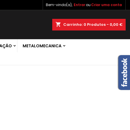
Bem-vindo(a),
Entrar
ou
Criar uma conta
×
×
×
×
shopping_cart
Carrinho:
0
Produtos - 0,00 €
 de
RAÇÃO
METALOMECANICA
)
r
s