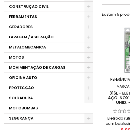
CONSTRUÇÃO CIVIL
Existem 5 prod
FERRAMENTAS
GERADORES
LAVAGEM / ASPIRAÇÃO
METALOMECANICA
MOTOS
MOVIMENTAÇÃO DE CARGAS
OFICINA AUTO
REFERÊNCIA
MARCA
PROTECÇÃO
316L - E
AÇO INOX 
SOLDADURA
UNID. 
MOTOBOMBAS
Eletrodo rut
SEGURANÇA
com baixíssi
carbono, p