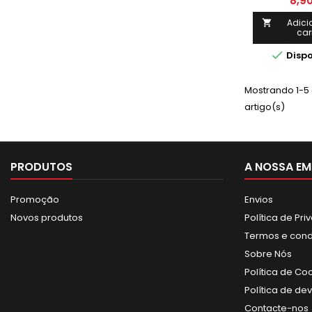
8,9
para sold
inoxidáveis a
Adici

car
com e sem 
tipo 1 (316,

Dispo
Ti/Nb). É muit
ao ataque q
corrosão sal
Mostrando 1-5 
é recomen
artigo(s)
indústrias pe
química e 
PRODUTOS
A NOSSA EM
Promoção
Envios
Novos produtos
Política de Pr
Termos e con
Sobre Nós
Política de Co
Política de de
Contacte-nos