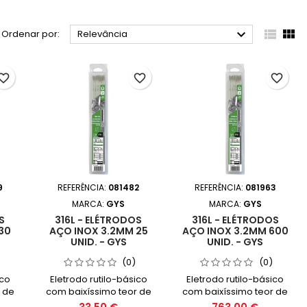



Ordenar por:
Relevância
orite_border
favorite_border
favorite_border
9
REFERÊNCIA:
081482
REFERÊNCIA:
081963
MARCA:
GYS
MARCA:
GYS
S
316L - ELÉTRODOS
316L - ELÉTRODOS
30
AÇO INOX 3.2MM 25
AÇO INOX 3.2MM 600
UNID. - GYS
UNID. - GYS
(0)
(0)
ico
Eletrodo rutilo-básico
Eletrodo rutilo-básico
 de
com baixíssimo teor de
com baixíssimo teor de
do
carbono, projetado
carbono, projetado