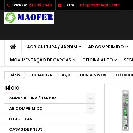
Telefone:
239 050 846
O email:
info@carmogas.com
A
(
C
E
add_circle_outline
((
É 
No
de
AGRICULTURA / JARDIM
AR COMPRIMIDO
MOVIMENTAÇÃO DE CARGAS
OFICINA AUTO
SEG
Início
SOLDADURA
AÇO
CONSUMÍVEIS
ELÉTROD
INÍCIO
AGRICULTURA / JARDIM
AR COMPRIMIDO
BICICLETAS
CASAS DE PNEUS