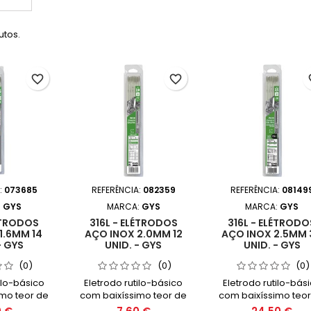
utos.
favorite_border
favorite_border
fav
:
073685
REFERÊNCIA:
082359
REFERÊNCIA:
08149
:
GYS
MARCA:
GYS
MARCA:
GYS
LÉTRODOS
316L - ELÉTRODOS
316L - ELÉTRODO
1.6MM 14
AÇO INOX 2.0MM 12
AÇO INOX 2.5MM 
- GYS
UNID. - GYS
UNID. - GYS
(0)
(0)
(0)
ilo-básico
Eletrodo rutilo-básico
Eletrodo rutilo-bás
mo teor de
com baixíssimo teor de
com baixíssimo teor
rojetado
carbono, projetado
carbono, projeta