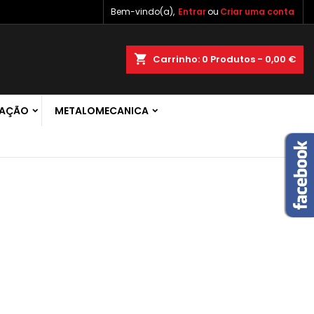
Bem-vindo(a),
Entrar
ou
Criar uma conta
×
×
×
×
shopping_cart
Carrinho:
0
Produtos - 0,00 €
 de
RAÇÃO
METALOMECANICA
)
r
s