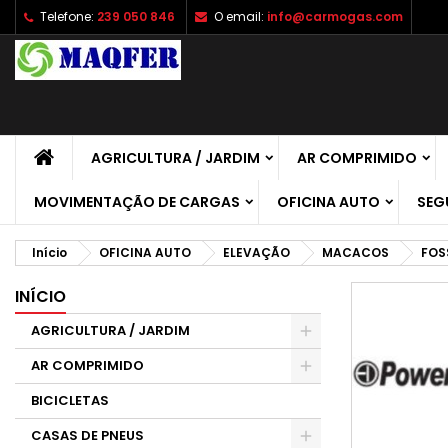
Telefone:
239 050 846
O email:
info@carmogas.com
A
(
C
E
add_circle_outline
((
É 
No
de
AGRICULTURA / JARDIM
AR COMPRIMIDO
MOVIMENTAÇÃO DE CARGAS
OFICINA AUTO
SEG
Início
OFICINA AUTO
ELEVAÇÃO
MACACOS
FOS
INÍCIO
AGRICULTURA / JARDIM
AR COMPRIMIDO
BICICLETAS
CASAS DE PNEUS