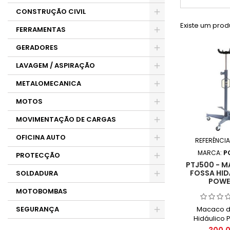
CONSTRUÇÃO CIVIL
Existe um prod
FERRAMENTAS
GERADORES
LAVAGEM / ASPIRAÇÃO
METALOMECANICA
MOTOS
MOVIMENTAÇÃO DE CARGAS
OFICINA AUTO
REFERÊNCIA
MARCA:
P
PROTECÇÃO
PTJ500 - 
FOSSA HID
SOLDADURA
POWE
MOTOBOMBAS
Macaco d
SEGURANÇA
Hidáulico
PTJ500 Altur