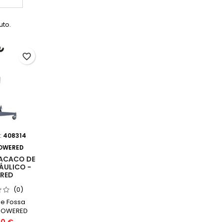
uto.
favorite_border
:
408314
OWERED
MACACO DE
ÁULICO -
RED
(0)
e Fossa
 POWERED
a Min. 1100