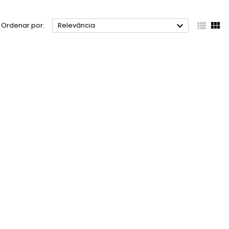



Ordenar por:
Relevância