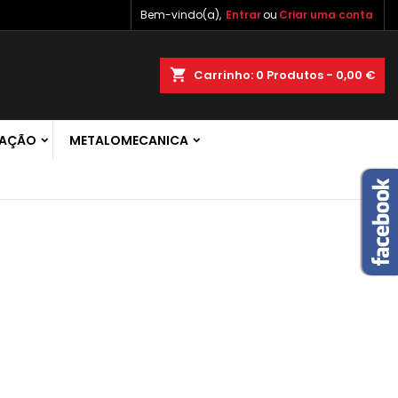
Bem-vindo(a),
Entrar
ou
Criar uma conta
×
×
×
×
shopping_cart
Carrinho:
0
Produtos - 0,00 €
 de
RAÇÃO
METALOMECANICA
)
r
s