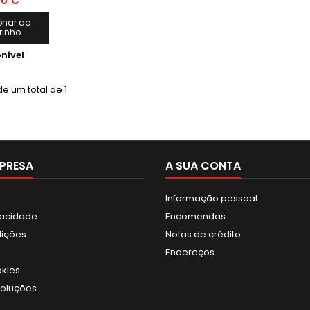
00 €
Max. 1900
dade: 500
onar ao
rinho
g
nível
e um total de 1
PRESA
A SUA CONTA
Informação pessoal
ivacidade
Encomendas
dições
Notas de crédito
Endereços
okies
voluções