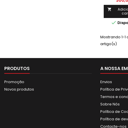
300,
mm Altura 
mm Capaci
Adici

car
K

Dispo
Mostrando 1-1 d
artigo(s)
PRODUTOS
A NOSSA EM
Promoção
Envios
Novos produtos
Política de Pr
Termos e con
Sobre Nós
Política de Co
Política de de
Contacte-nos