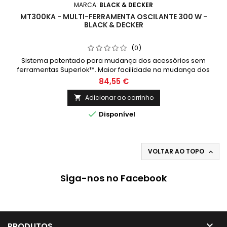
MARCA:
BLACK & DECKER
MT300KA - MULTI-FERRAMENTA OSCILANTE 300 W -
BLACK & DECKER
(0)
Sistema patentado para mudança dos acessórios sem
ferramentas Superlok™. Maior facilidade na mudança dos
acessórios do que a concorrencia. Maior velocidade para
84,55 €
acabar as tarefas. Não é preciso utilizar chaves Allen!
Desenho delgado do punho para maior comforto em
Adicionar ao carrinho

tarefas de longa duração Consiga fazer o trabalho mais

Disponível
rápido com a nova Multi-ferramenta...
VOLTAR AO TOPO

Siga-nos no Facebook

PRODUTOS