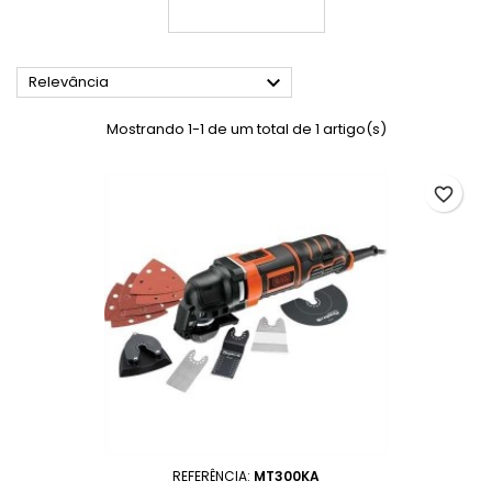

Relevância
Mostrando 1-1 de um total de 1 artigo(s)
favorite_border
REFERÊNCIA:
MT300KA