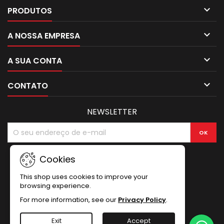

PRODUTOS

A NOSSA EMPRESA

A SUA CONTA

CONTATO
NEWSLETTER
Cookies
This shop uses cookies to improve your
browsing experience.
For more information, see our
Privacy Policy
.
Exit
Accept