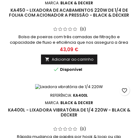
MARCA:
BLACK & DECKER
KA450 - LIXADORA DE ACABAMENTOS 220W DE 1/4 DE
FOLHA COM ACIONADOR A PRESSÃO - BLACK & DECKER
(0)
Bolsa de poeiras com três camadas de filtração e
capacidade de fluxo e eficiência que nos assegura a área
de trabalho sempre limpa Tamanho grande da órbitra e
43,09 €
maior velocidade de lixamento para eliminar mais
rapidamente diferentes tipos de material Versátil - ideal
Adicionar ao carrinho

para pintura/verniz, remover ferrugem e lixar zonas de difícil

Disponível
acesso
favorite_border
REFERÊNCIA:
KA400L
MARCA:
BLACK & DECKER
KA400L - LIXADORA VIBRATÓRIA DE 1/4 220W - BLACK &
DECKER
(0)
Rápida mudança de papéis por hook & loop ou clip