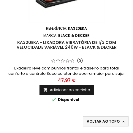
REFERÊNCIA:
KA320EKA
MARCA:
BLACK & DECKER
KA320EKA - LIXADORA VIBRATÓRIA DE 1/3 COM
VELOCIDADE VARIÁVEL 240W - BLACK & DECKER
(0)
Lixadeira leve com punhos frontal e traseiro para total
conforto e controlo Saco coletor de poeira maior para sujar
menos a área de trabalho Punho frontal ergonómico para
47,97 €
maior conforto na utilização
Adicionar ao carrinho


Disponível
VOLTAR AO TOPO
