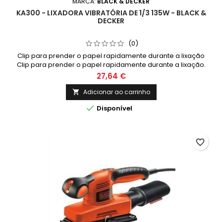
MARCA:
BLACK & DECKER
KA300 - LIXADORA VIBRATÓRIA DE 1/3 135W - BLACK &
DECKER
(0)
Clip para prender o papel rapidamente durante a lixação
Clip para prender o papel rapidamente durante a lixação.
Ajuste fácil ou remoção das lixas usadas Punho frontal
27,64 €
ergonómico para maior conforto na utilização
Adicionar ao carrinho


Disponível
favorite_border