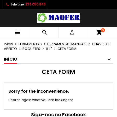
Telefone:
239 050 846
×
×
×
×
As minhas listas de desejos
((modalTitle))
Criar lista de desejos
Entrar
Criar uma lista
add_circle_outline
((confirmMessage))
É necessário ter sessão iniciada para guardar
Nome da lista de desejos
produtos na sua lista de desejos.
0



shopping_cart
((cancelText))
((modalDeleteText))
Início
FERRAMENTAS
FERRAMENTAS MANUAIS
CHAVES DE
Cancelar
Entrar
APERTO
ROQUETES
1/4"
CETA FORM
Cancelar
Criar lista de desejos
INÍCIO
CETA FORM
Sorry for the inconvenience.
Search again what you are looking for
Siga-nos no Facebook