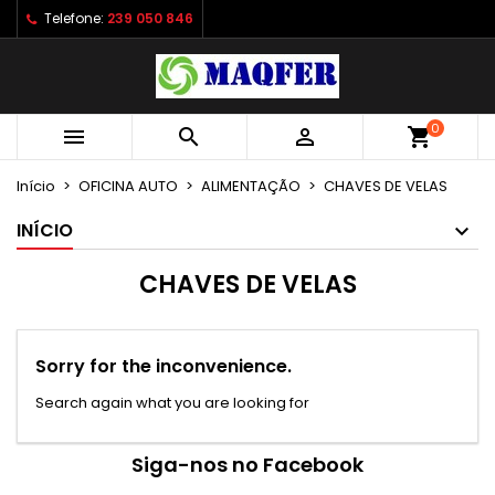
Telefone:
239 050 846
×
×
×
×
As minhas listas de desejos
((modalTitle))
Criar lista de desejos
Entrar
Criar uma lista
add_circle_outline
((confirmMessage))
É necessário ter sessão iniciada para guardar
Nome da lista de desejos
produtos na sua lista de desejos.
0



shopping_cart
((cancelText))
((modalDeleteText))
Início
OFICINA AUTO
ALIMENTAÇÃO
CHAVES DE VELAS
Cancelar
Entrar
Cancelar
Criar lista de desejos
INÍCIO
CHAVES DE VELAS
Sorry for the inconvenience.
Search again what you are looking for
Siga-nos no Facebook