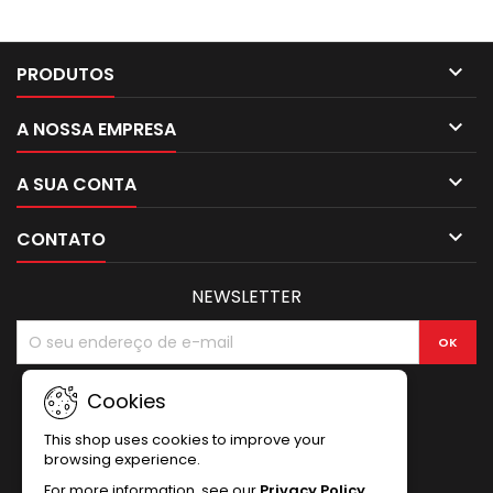

PRODUTOS

A NOSSA EMPRESA

A SUA CONTA

CONTATO
NEWSLETTER
Cookies
This shop uses cookies to improve your
browsing experience.
For more information, see our
Privacy Policy
.