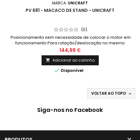
MARCA:
UNICRAFT
PV 681 - MACACO DE STAND - UNICRAFT
(0)
Posicionamento sem necessidade de colocar o motor em
funcionamento Para rotação/deslocação no mesmo
local Ideal para manobras em espaços pequenos Elevação
144,99 €
simples através de um pedal Estrutura leve em
alumínio Capacidade de 680Kg Rodízios para facilitar a
Adicionar ao carrinho

manobrabilidade Extensível: de 270 a 550 mm

Disponível
VOLTAR AO TOPO

Siga-nos no Facebook

PRODUTOS