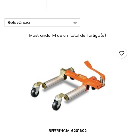

Relevância
Mostrando 1-1 de um total de 1 artigo(s)
favorite_border
REFERÊNCIA:
6201602