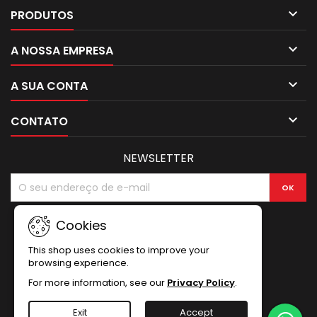

PRODUTOS

A NOSSA EMPRESA

A SUA CONTA

CONTATO
NEWSLETTER
Cookies
This shop uses cookies to improve your
browsing experience.
For more information, see our
Privacy Policy
.
Exit
Accept