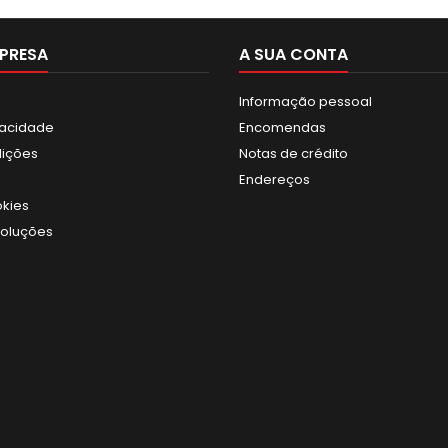
PRESA
A SUA CONTA
Informação pessoal
ivacidade
Encomendas
dições
Notas de crédito
Endereços
okies
voluções