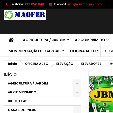
Telefone:
239 050 846
O email:
info@carmogas.com
A
(
C
E
add_circle_outline
((
É 
No
de
AGRICULTURA / JARDIM
AR COMPRIMIDO
MOVIMENTAÇÃO DE CARGAS
OFICINA AUTO
SEG
Início
OFICINA AUTO
ELEVAÇÃO
ELEVADORES
M
INÍCIO
AGRICULTURA / JARDIM
AR COMPRIMIDO
BICICLETAS
CASAS DE PNEUS