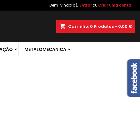
Bem-vindo(a),
Entrar
ou
Criar uma conta
×
×
×
×
shopping_cart
Carrinho:
0
Produtos - 0,00 €
 de
RAÇÃO
METALOMECANICA
)
r
s