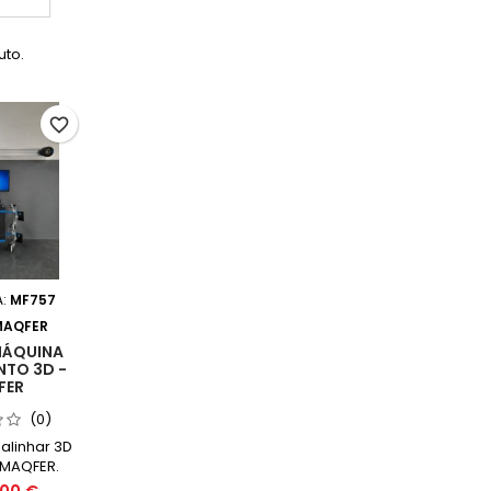
uto.
favorite_border
A:
MF757
MAQFER
MÁQUINA
NTO 3D -
FER
(0)
alinhar 3D
 MAQFER.