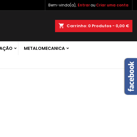
Bem-vindo(a),
Entrar
ou
Criar uma conta
×
×
×
×
shopping_cart
Carrinho:
0
Produtos - 0,00 €
 de
RAÇÃO
METALOMECANICA
)
r
s