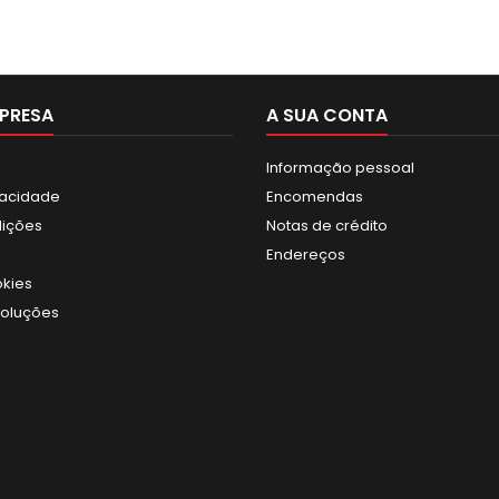
PRESA
A SUA CONTA
Informação pessoal
ivacidade
Encomendas
dições
Notas de crédito
Endereços
okies
voluções