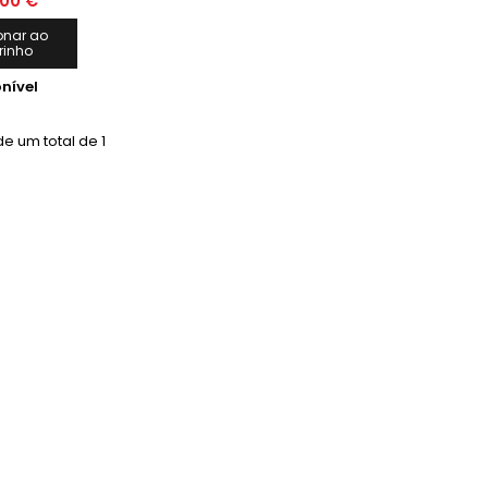
,00 €
onar ao
rinho
nível
e um total de 1