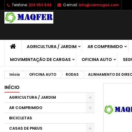
Telefone:
239 050 846
O email:
info@carmogas.com
A
(
C
E
add_circle_outline
((
É 
No
de
AGRICULTURA / JARDIM
AR COMPRIMIDO
MOVIMENTAÇÃO DE CARGAS
OFICINA AUTO
SEG
Início
OFICINA AUTO
RODAS
ALINHAMENTO DE DIRE
INÍCIO
AGRICULTURA / JARDIM
AR COMPRIMIDO
BICICLETAS
CASAS DE PNEUS