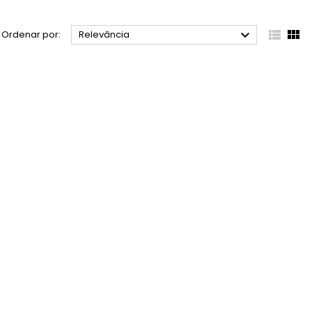



Ordenar por:
Relevância