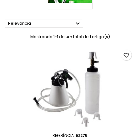

Relevância
Mostrando 1-1 de um total de 1 artigo(s)
favorite_border
REFERÊNCIA:
52275