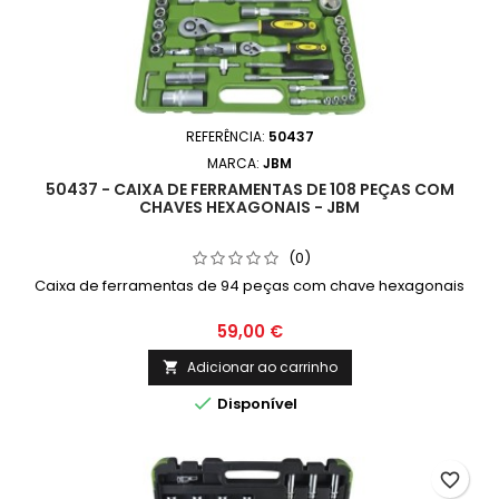
REFERÊNCIA:
50437
MARCA:
JBM
50437 - CAIXA DE FERRAMENTAS DE 108 PEÇAS COM
CHAVES HEXAGONAIS - JBM
(0)
Caixa de ferramentas de 94 peças com chave hexagonais
59,00 €
Adicionar ao carrinho


Disponível
favorite_border