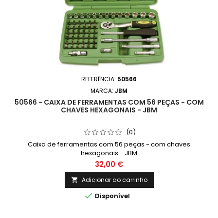
REFERÊNCIA:
50566
MARCA:
JBM
50566 - CAIXA DE FERRAMENTAS COM 56 PEÇAS - COM
CHAVES HEXAGONAIS - JBM
(0)
Caixa de ferramentas com 56 peças - com chaves
hexagonais - JBM
32,00 €
Adicionar ao carrinho


Disponível