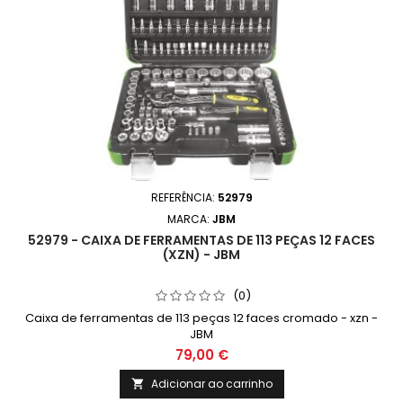
REFERÊNCIA:
52979
MARCA:
JBM
52979 - CAIXA DE FERRAMENTAS DE 113 PEÇAS 12 FACES
(XZN) - JBM
(0)
Caixa de ferramentas de 113 peças 12 faces cromado - xzn -
JBM
79,00 €
Adicionar ao carrinho
