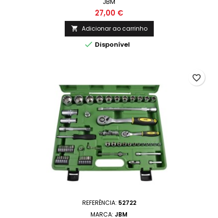
JBM
27,00 €
Adicionar ao carrinho


Disponível
favorite_border
REFERÊNCIA:
52722
MARCA:
JBM