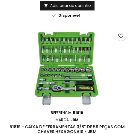
Adicionar ao carrinho


Disponível
favorite_border
REFERÊNCIA:
51819
MARCA:
JBM
51819 - CAIXA DE FERRAMENTAS 3/8" DE 59 PEÇAS COM
CHAVES HEXAGONAIS - JBM