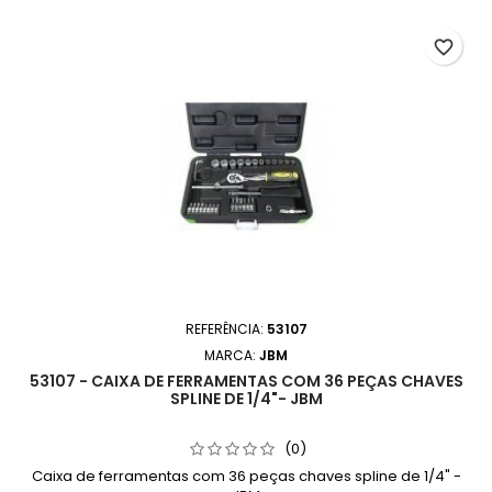
favorite_border
REFERÊNCIA:
53107
MARCA:
JBM
53107 - CAIXA DE FERRAMENTAS COM 36 PEÇAS CHAVES
SPLINE DE 1/4"- JBM
(0)
Caixa de ferramentas com 36 peças chaves spline de 1/4" -