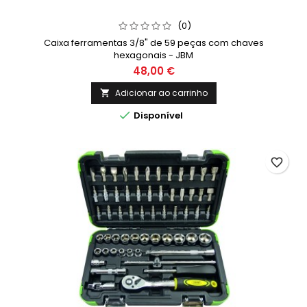
(0)
Caixa ferramentas 3/8" de 59 peças com chaves
hexagonais - JBM
48,00 €
Adicionar ao carrinho


Disponível
favorite_border