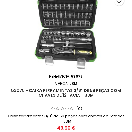
favorite_border
REFERÊNCIA:
53075
MARCA:
JBM
53075 - CAIXA FERRAMENTAS 3/8" DE 59 PEÇAS COM
CHAVES DE 12 FACES - JBM
(0)
Caixa ferramentas 3/8" de 59 peças com chaves de 12 faces
- JBM
49,90 €