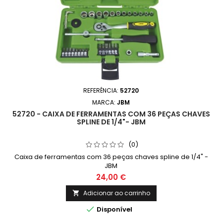
REFERÊNCIA:
52720
MARCA:
JBM
52720 - CAIXA DE FERRAMENTAS COM 36 PEÇAS CHAVES
SPLINE DE 1/4"- JBM
(0)
Caixa de ferramentas com 36 peças chaves spline de 1/4" -
JBM
24,00 €
Adicionar ao carrinho


Disponível