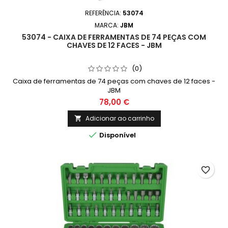
REFERÊNCIA:
53074
MARCA:
JBM
53074 - CAIXA DE FERRAMENTAS DE 74 PEÇAS COM
CHAVES DE 12 FACES - JBM
(0)
Caixa de ferramentas de 74 peças com chaves de 12 faces -
JBM
78,00 €
Adicionar ao carrinho


Disponível
favorite_border