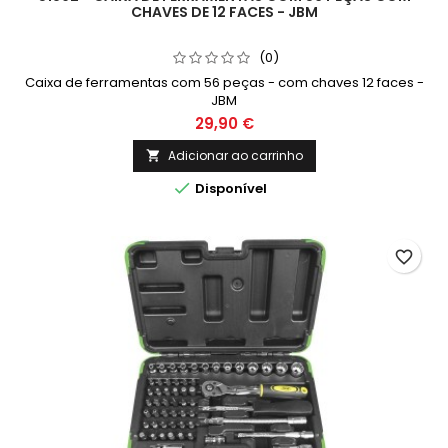
CHAVES DE 12 FACES - JBM
(0)
Caixa de ferramentas com 56 peças - com chaves 12 faces -
JBM
29,90 €
Adicionar ao carrinho


Disponível
favorite_border