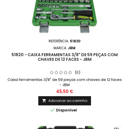
REFERÊNCIA:
51820
MARCA:
JBM
51820 - CAIXA FERRAMENTAS 3/8" DE 59 PEÇAS COM
CHAVES DE 12 FACES - JBM
(0)
Caixa ferramentas 3/8" de 59 peças com chaves de 12 faces
- JBM
45,50 €
Adicionar ao carrinho


Disponível