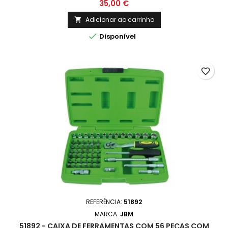
35,00 €
Adicionar ao carrinho


Disponível
favorite_border
REFERÊNCIA:
51892
MARCA:
JBM
51892 - CAIXA DE FERRAMENTAS COM 56 PEÇAS COM