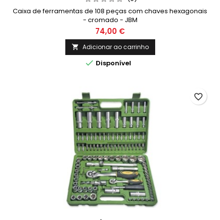
Caixa de ferramentas de 108 peças com chaves hexagonais
- cromado - JBM
74,00 €
Adicionar ao carrinho


Disponível
favorite_border