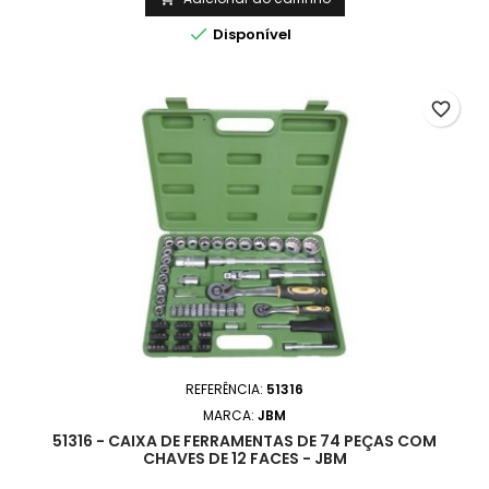

Disponível
favorite_border
REFERÊNCIA:
51316
MARCA:
JBM
51316 - CAIXA DE FERRAMENTAS DE 74 PEÇAS COM
CHAVES DE 12 FACES - JBM