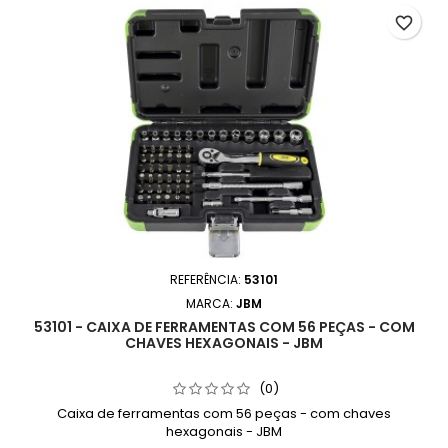
favorite_border
REFERÊNCIA:
53101
MARCA:
JBM
53101 - CAIXA DE FERRAMENTAS COM 56 PEÇAS - COM
CHAVES HEXAGONAIS - JBM
(0)
Caixa de ferramentas com 56 peças - com chaves
hexagonais - JBM