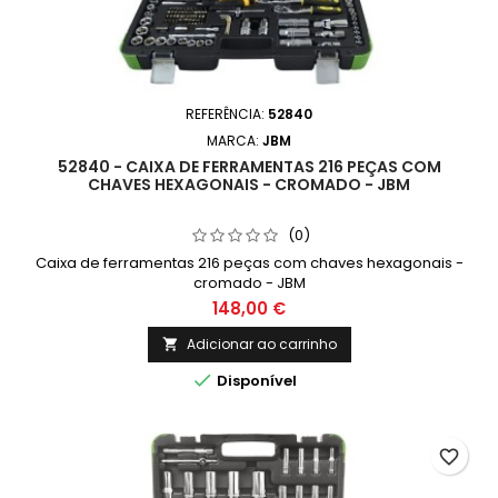
REFERÊNCIA:
52840
MARCA:
JBM
52840 - CAIXA DE FERRAMENTAS 216 PEÇAS COM
CHAVES HEXAGONAIS - CROMADO - JBM
(0)
Caixa de ferramentas 216 peças com chaves hexagonais -
cromado - JBM
148,00 €
Adicionar ao carrinho


Disponível
favorite_border