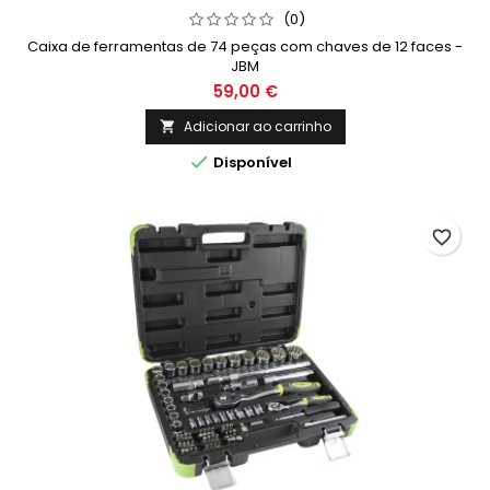
(0)
Caixa de ferramentas de 74 peças com chaves de 12 faces -
JBM
59,00 €
Adicionar ao carrinho


Disponível
favorite_border