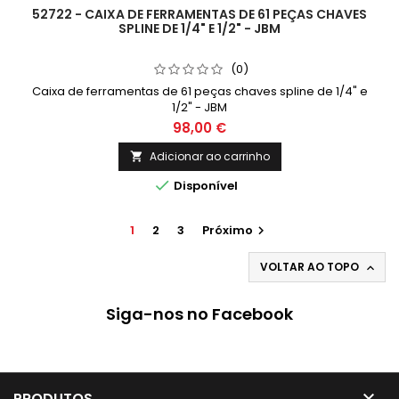
52722 - CAIXA DE FERRAMENTAS DE 61 PEÇAS CHAVES
SPLINE DE 1/4" E 1/2" - JBM
(0)
Caixa de ferramentas de 61 peças chaves spline de 1/4" e
1/2" - JBM
98,00 €
Adicionar ao carrinho


Disponível
1
2
3
Próximo

VOLTAR AO TOPO

Siga-nos no Facebook

PRODUTOS