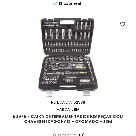

Disponível
favorite_border
REFERÊNCIA:
52978
MARCA:
JBM
52978 - CAIXA DE FERRAMENTAS DE 108 PEÇAS COM
CHAVES HEXAGONAIS - CROMADO - JBM
(0)