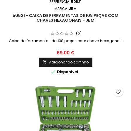
REFERÊNCIA:
50521
MARCA:
JBM
50521 - CAIXA DE FERRAMENTAS DE 108 PEÇAS COM
CHAVES HEXAGONAIS - JBM
(0)
Caixa de ferramentas de 108 peças com chave hexagonais
69,00 €
Adicionar ao carrinho


Disponível
favorite_border