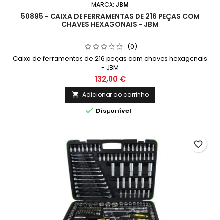
MARCA:
JBM
50895 - CAIXA DE FERRAMENTAS DE 216 PEÇAS COM
CHAVES HEXAGONAIS - JBM
(0)
Caixa de ferramentas de 216 peças com chaves hexagonais
- JBM
132,00 €
Adicionar ao carrinho


Disponível
favorite_border