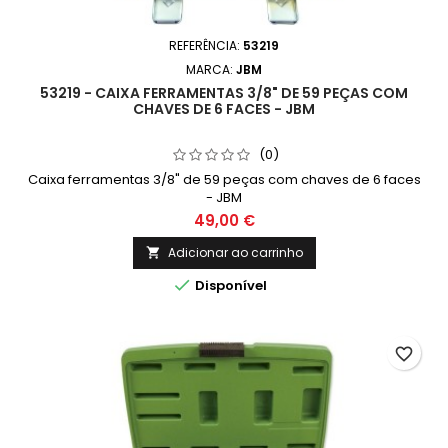
REFERÊNCIA:
53219
MARCA:
JBM
53219 - CAIXA FERRAMENTAS 3/8" DE 59 PEÇAS COM
CHAVES DE 6 FACES - JBM
(0)
Caixa ferramentas 3/8" de 59 peças com chaves de 6 faces
- JBM
49,00 €
Adicionar ao carrinho


Disponível
favorite_border