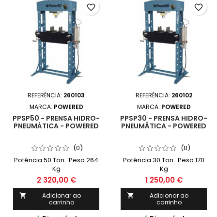
favorite_border
favorite_border
REFERÊNCIA:
260103
REFERÊNCIA:
260102
MARCA:
POWERED
MARCA:
POWERED
PPSP50 - PRENSA HIDRO-
PPSP30 - PRENSA HIDRO-
PNEUMÁTICA - POWERED
PNEUMÁTICA - POWERED
(0)
(0)
Potência 50 Ton. Peso 264
Potência 30 Ton. Peso 170
Kg
Kg
2 320,00 €
1 250,00 €
Adicionar ao
Adicionar ao


carrinho
carrinho