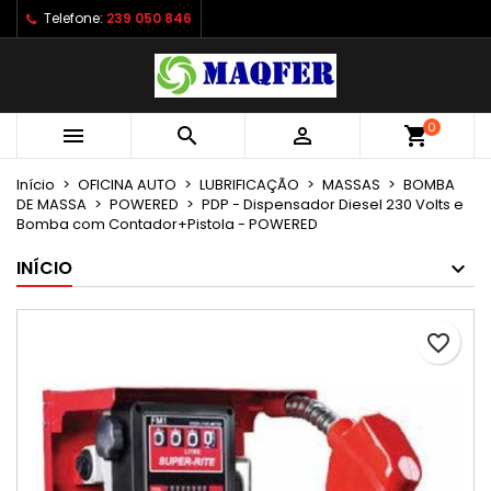
Telefone:
239 050 846
×
×
×
As minhas listas de desejos
Criar lista de desejos
Entrar
Criar uma lista
add_circle_outline
É necessário ter sessão iniciada para guardar
Nome da lista de desejos
produtos na sua lista de desejos.
0



shopping_cart
Início
OFICINA AUTO
LUBRIFICAÇÃO
MASSAS
BOMBA
Cancelar
Entrar
DE MASSA
POWERED
PDP - Dispensador Diesel 230 Volts e
Cancelar
Criar lista de desejos
Bomba com Contador+Pistola - POWERED
INÍCIO
favorite_border