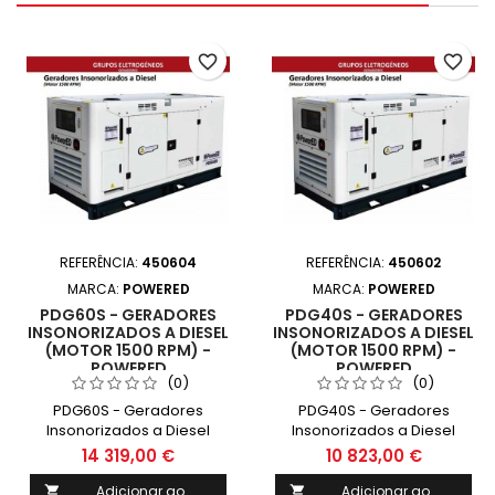
favorite_border
favorite_border
REFERÊNCIA:
450604
REFERÊNCIA:
450602
MARCA:
POWERED
MARCA:
POWERED
PDG60S - GERADORES
PDG40S - GERADORES
INSONORIZADOS A DIESEL
INSONORIZADOS A DIESEL
(MOTOR 1500 RPM) -
(MOTOR 1500 RPM) -
POWERED
POWERED
(0)
(0)
PDG60S - Geradores
PDG40S - Geradores
Insonorizados a Diesel
Insonorizados a Diesel
(Motor 1500 RPM) -
(Motor 1500 RPM) -
14 319,00 €
10 823,00 €
POWERED
POWERED
Adicionar ao
Adicionar ao

