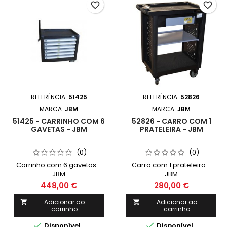
favorite_border
favorite_border
REFERÊNCIA:
51425
REFERÊNCIA:
52826
MARCA:
JBM
MARCA:
JBM
51425 - CARRINHO COM 6
52826 - CARRO COM 1
GAVETAS - JBM
PRATELEIRA - JBM
(0)
(0)
Carrinho com 6 gavetas -
Carro com 1 prateleira -
JBM
JBM
448,00 €
280,00 €
Adicionar ao
Adicionar ao


carrinho
carrinho


Disponível
Disponível