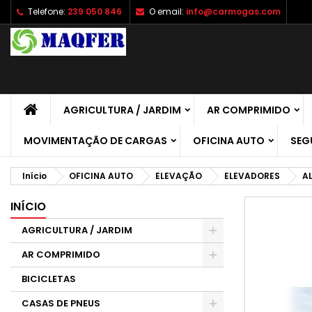
Telefone:
239 050 846
O email:
info@carmogas.com
A
C
E
add_circle_outline
É 
No
de
AGRICULTURA / JARDIM
AR COMPRIMIDO
MOVIMENTAÇÃO DE CARGAS
OFICINA AUTO
SEG
Início
OFICINA AUTO
ELEVAÇÃO
ELEVADORES
A
INÍCIO
AGRICULTURA / JARDIM
AR COMPRIMIDO
BICICLETAS
CASAS DE PNEUS