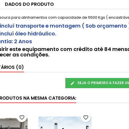
DADOS DO PRODUTO
esoura para alinhamentos com capacidade de 5500 Kgs ( encastrável
 incluí transporte e montagem ( Sob orçamento 
uí óleo hidráulico.
a: 2 Anos
irir este equipamento com crédito até 84 mensa
ecer as condições.
ÁRIOS (0)
SEJA O PRIMEIRO A FAZER 
PRODUTOS NA MESMA CATEGORIA:
favorite_border
favorite_border