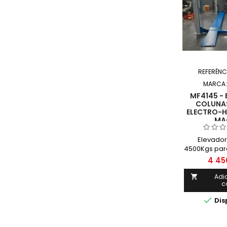
REFERÊNC
MARCA
MF4145 - 
COLUNAS
ELECTRO-H
MA
Elevador
4500Kgs par
Tri
4 45
Adi

c

Dis