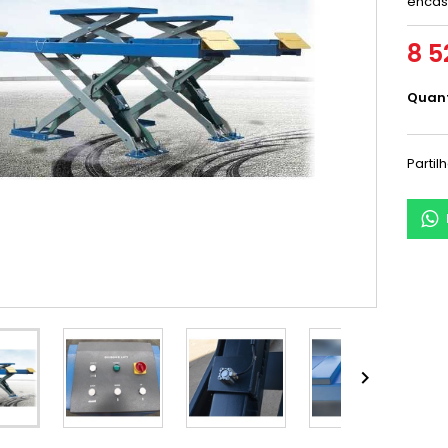
encast
8 5
Quan
Partil
