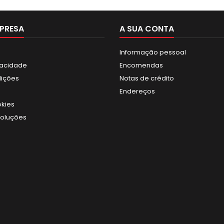
toneladas. Com tecnologia
e segurança garantidas,
este elevador proporciona
PRESA
A SUA CONTA
agilidade e eficiência nos
processos de manutenção
e reparo...
Informação pessoal
ivacidade
Encomendas
dições
Notas de crédito
Endereços
okies
voluções