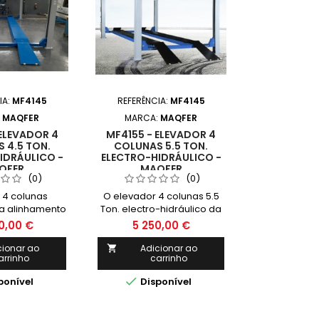
IA:
MF4145
REFERÊNCIA:
MF4145
:
MAQFER
MARCA:
MAQFER
ELEVADOR 4
MF4155 - ELEVADOR 4
 4.5 TON.
COLUNAS 5.5 TON.
IDRÁULICO -
ELECTRO-HIDRÁULICO -
QFER
MAQFER
(0)
(0)
 4 colunas
O elevador 4 colunas 5.5
a alinhamento
Ton. electro-hidráulico da
fásico
marca MAQFER, modelo
0,00 €
5 250,00 €
MF4155, é a solução ideal
para oficinas e centros
cionar ao
Adicionar ao

arrinho
carrinho
automotivos que
necessitam de um

ponível
Disponível
equipamento robusto e
confiável para elevar
veículos de até 5.5