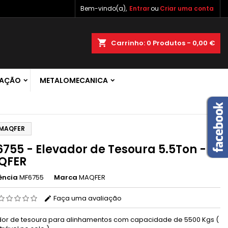
Bem-vindo(a),
Entrar
ou
Criar uma conta
×
×
×
shopping_cart
Carrinho:
0
Produtos - 0,00 €
 de
RAÇÃO
METALOMECANICA
r
s
-MAQFER
755 - Elevador de Tesoura 5.5Ton -
QFER
ência
MF6755
Marca
MAQFER
Faça uma avaliação
dor de tesoura para alinhamentos com capacidade de 5500 Kgs (