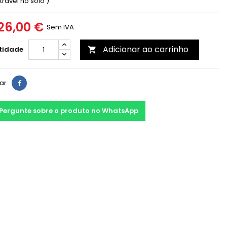
rável no solo ).
26,00 €
Sem IVA
Adicionar ao carrinho
tidade

har
Pergunte sobre o produto no WhatsApp