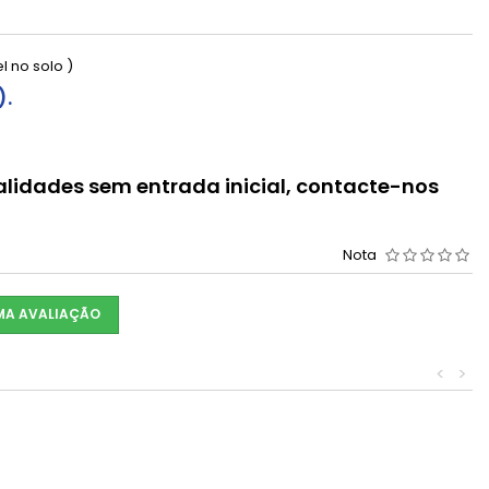
 no solo )
).
lidades sem entrada inicial, contacte-nos
Nota
UMA AVALIAÇÃO
<
>