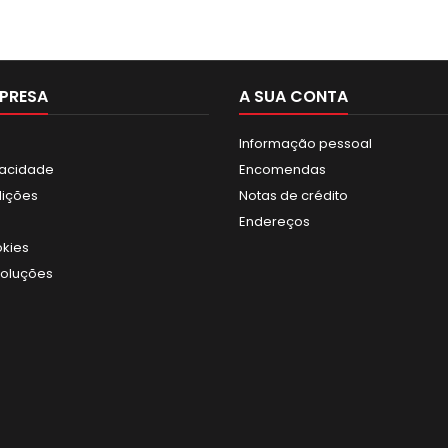
PRESA
A SUA CONTA
Informação pessoal
ivacidade
Encomendas
dições
Notas de crédito
Endereços
okies
voluções