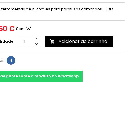
e ferramentas
de 15 chaves para parafusos compridos
- JBM
50 €
Sem IVA
Adicionar ao carrinho
tidade

har
Pergunte sobre o produto no WhatsApp