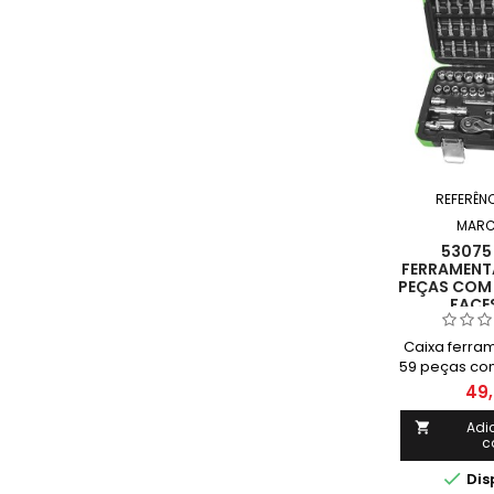
REFERÊN
MARC
53075 
FERRAMENTA
PEÇAS COM 
FACES
Caixa ferra
59 peças co
face
49,
Adi

c

Dis