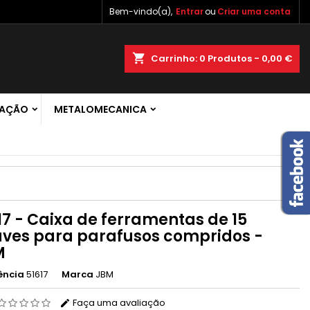
Bem-vindo(a),
Entrar
ou
Criar uma conta
×
×
×
shopping_cart
Carrinho:
0
Produtos - 0,00 €
 de
RAÇÃO
METALOMECANICA
r
s
17 - Caixa de ferramentas de 15
ves para parafusos compridos -
M
ência
51617
Marca
JBM
Faça uma avaliação