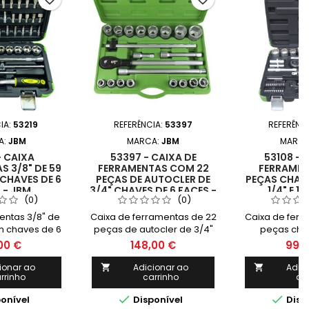
IA:
53219
REFERÊNCIA:
53397
REFERÊNC
A:
JBM
MARCA:
JBM
MARCA
- CAIXA
53397 - CAIXA DE
53108 - 
 3/8" DE 59
FERRAMENTAS COM 22
FERRAMEN
CHAVES DE 6
PEÇAS DE AUTOCLER DE
PEÇAS CHAVE
 - JBM
3/4" CHAVES DE 6 FACES -
1/4" E 1/
(0)
(0)
JBM
entas 3/8" de
Caixa de ferramentas de 22
Caixa de ferr
 chaves de 6
peças de autocler de 3/4"
peças chav
 - JBM
chaves de 6 faces - JBM
de 1/4" e 
00 €
148,00 €
99,
ionar ao
Adicionar ao
Adic


rrinho
carrinho
ca


onível
Disponível
Disp