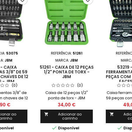
CIA:
53075
REFERÊNCIA:
51261
REFERÊNC
A:
JBM
MARCA:
JBM
MARC
- CAIXA
51261 - CAIXA DE 12 PEÇAS
53219 
S 3/8" DE 59
1/2" PONTA DE TORX -
FERRAMENTAS
CHAVES DE 12
JBM
PEÇAS COM 
 - JBM
FACES
(0)
(0)
mentas 3/8" de
Caixa de 12 peças 1/2"
Caixa ferram
m chaves de 12
ponta de torx - JBM
59 peças com
s - JBM
faces
90 €
34,00 €
49,
cionar ao
Adicionar ao
Adic


arrinho
carrinho
ca


ponível
Disponível
Disp