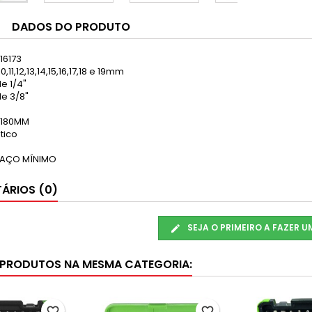
DADOS DO PRODUTO
16173
,11,12,13,14,15,16,17,18 e 19mm
e 1/4"
e 3/8"
 180MM
tico
PAÇO MÍNIMO
ÁRIOS (0)
SEJA O PRIMEIRO A FAZER 
 PRODUTOS NA MESMA CATEGORIA:
favorite_border
favorite_border