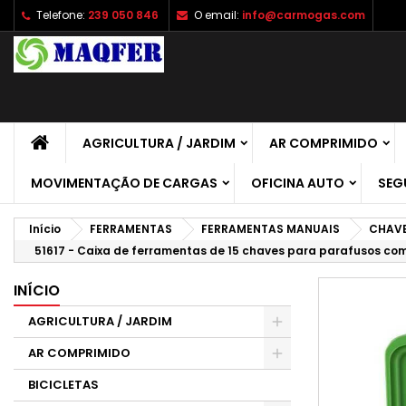
Telefone:
239 050 846
O email:
info@carmogas.com
A
C
E
add_circle_outline
É 
No
de
AGRICULTURA / JARDIM
AR COMPRIMIDO
MOVIMENTAÇÃO DE CARGAS
OFICINA AUTO
SEG
Início
FERRAMENTAS
FERRAMENTAS MANUAIS
CHAVE
51617 - Caixa de ferramentas de 15 chaves para parafusos co
INÍCIO
AGRICULTURA / JARDIM
AR COMPRIMIDO
BICICLETAS