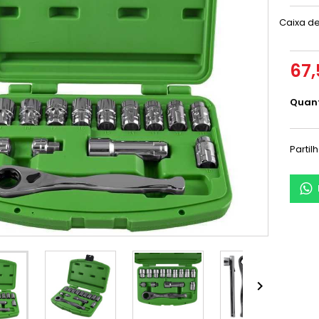
Caixa d
67,
Quan
Partil
