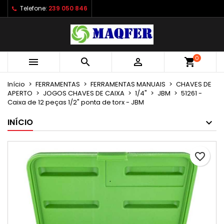
Telefone:
239 050 846
×
×
×
As minhas listas de desejos
Criar lista de desejos
Entrar
Criar uma lista
add_circle_outline
É necessário ter sessão iniciada para guardar
Nome da lista de desejos
produtos na sua lista de desejos.
0



shopping_cart
Início
FERRAMENTAS
FERRAMENTAS MANUAIS
CHAVES DE
Cancelar
Entrar
APERTO
JOGOS CHAVES DE CAIXA
1/4"
JBM
51261 -
Cancelar
Criar lista de desejos
Caixa de 12 peças 1/2" ponta de torx - JBM
INÍCIO
favorite_border