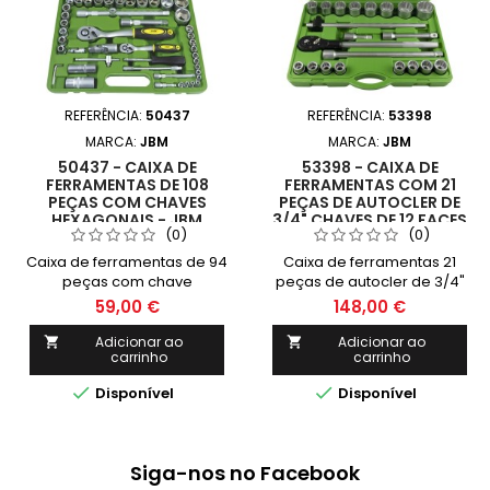
REFERÊNCIA:
50437
REFERÊNCIA:
53398
MARCA:
JBM
MARCA:
JBM
50437 - CAIXA DE
53398 - CAIXA DE
FERRAMENTAS DE 108
FERRAMENTAS COM 21
PEÇAS COM CHAVES
PEÇAS DE AUTOCLER DE
HEXAGONAIS - JBM
3/4" CHAVES DE 12 FACES
(0)
(0)
- JBM
Caixa de ferramentas de 94
Caixa de ferramentas 21
peças com chave
peças de autocler de 3/4"
hexagonais
chaves de 12 faces - JBM
59,00 €
148,00 €
Adicionar ao
Adicionar ao


carrinho
carrinho


Disponível
Disponível
Siga-nos no Facebook