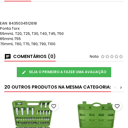
EAN:
8435034512618
Ponta Torx:
55mmL: T20, T25, T30, T40, T45, T50
65mmL:T55
70mmL: T60, T70, T80, T90, T100
COMENTÁRIOS (0)
Nota
SEJA O PRIMEIRO A FAZER UMA AVALIAÇÃO
20 OUTROS PRODUTOS NA MESMA CATEGORIA:
<
>
favorite_border
favorite_border