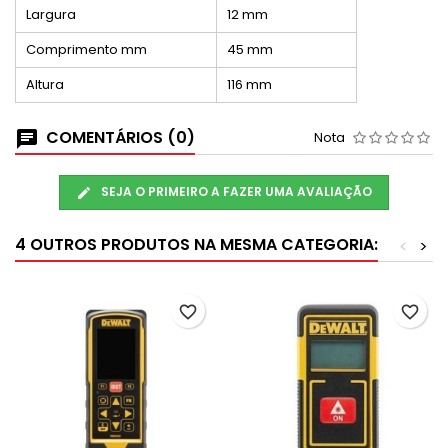
Largura
12 mm
Comprimento mm
45 mm
Altura
116 mm
COMENTÁRIOS (0)
Nota
SEJA O PRIMEIRO A FAZER UMA AVALIAÇÃO
4 OUTROS PRODUTOS NA MESMA CATEGORIA:
<
>
favorite_border
favorite_border