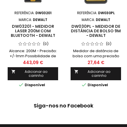
REFERÊNCIA:
DW03201
REFERÊNCIA:
DW030PL
MARCA:
DEWALT
MARCA:
DEWALT
DW03201 - MEDIDOR
DW030PL - MEDIDOR DE
LASER 200M COM
DISTÂNCIA DE BOLSO 9M
BLUETOOTH - DEWALT
- DEWALT
(0)
(0)
Alcance: 200M - Precisão:
Medidor de distância de
+/-1mm Possibilidade de
bolso com uma precisão
uso no exterior - Função
de +/- 6mm @ 9m. O
443,09 €
27,64 €
zoom da câmara
design compacto e leve
incorporada para ver a
permite armazenar o
Adicionar ao
Adicionar ao


carrinho
carrinho
longas distâncias 20
medidor de distância no
funções aplicação
bolso Alcance: 9m, facilita o


Disponível
Disponível
condução versatilidade
trabalho de medição
rápida, então não há
necessidade de esticar
com uma fita - apenas
Siga-nos no Facebook
apontar, clicar e medir
Rastreamento, operação
de um botão. Pressione um
botão para tomar medidas