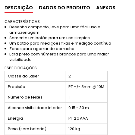
DESCRIÇÃO
DADOS DO PRODUTO
ANEXOS
CARACTERÍSTICAS
Desenho compacto, leve para uma fácil uso e
armazenagem
Somente um botão para um uso simples
Um botão para medições fixas e medição contínua
Zonas para agarrar de borracha
Ecrã preto com números brancos para uma maior
visibilidade
ESPECIFICAÇÕES
Classe do Laser
2
Precisão
PT +/- 3mm @ 10M
Número de feixes
1
Alcance visibilidade interior
0.15 - 30 m
Energia
PT 2 x AAA
Peso (sem bateria)
120 kg