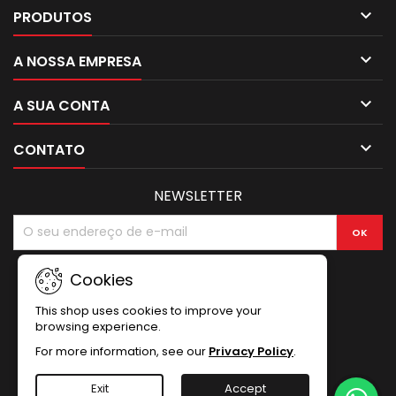
e medição...

PRODUTOS

A NOSSA EMPRESA

A SUA CONTA

CONTATO
NEWSLETTER
Cookies
This shop uses cookies to improve your
browsing experience.
For more information, see our
Privacy Policy
.
Exit
Accept