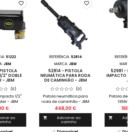
favorite_border
favorite_border
IA:
51222
REFERÊNCIA:
52814
REFERÊNC
A:
JBM
MARCA:
JBM
MARCA
 PISTOLA
52814 - PISTOLA
52981 - P
/2" DOBLE
NEUMÁTICA PARA RODA
IMPACTO 1/2
R - JBM
DE CAMINHÃO - JBM
J
(0)
(0)
impacto 1/2"
Pistola neumática para
Pistola de i
ster - JBM
roda de caminhão - JBM
1356nm
00 €
448,00 €
198,
ionar ao
Adicionar ao
Adic


rrinho
carrinho
ca


onível
Disponível
Disp