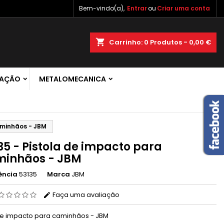
Bem-vindo(a),
Entrar
ou
Criar uma conta
×
×
×
shopping_cart
Carrinho:
0
Produtos - 0,00 €
 de
RAÇÃO
METALOMECANICA
r
s
aminhãos - JBM
35 - Pistola de impacto para
inhãos - JBM
ência
53135
Marca
JBM
Faça uma avaliação
de impacto
para
caminhãos
- JBM