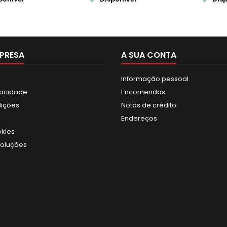
PRESA
A SUA CONTA
Informação pessoal
ivacidade
Encomendas
dições
Notas de crédito
Endereços
okies
voluções