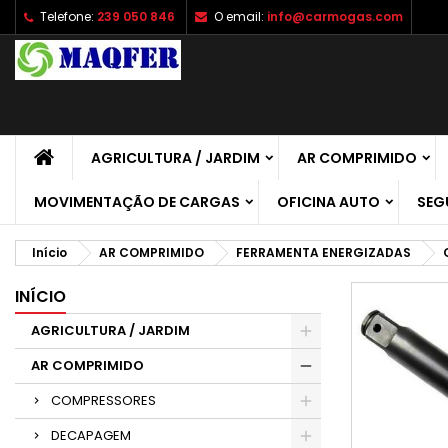
Telefone:
239 050 846
O email:
info@carmogas.com
A
C
E
add_circle_outline
É 
No
de
AGRICULTURA / JARDIM
AR COMPRIMIDO
MOVIMENTAÇÃO DE CARGAS
OFICINA AUTO
SEG
Início
AR COMPRIMIDO
FERRAMENTA ENERGIZADAS
INÍCIO
AGRICULTURA / JARDIM
AR COMPRIMIDO
COMPRESSORES
DECAPAGEM