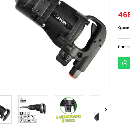
468
Quan
Partil
