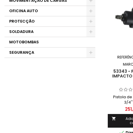
MOVIMENTAÇÃO DE CARGAS
OFICINA AUTO
PROTECÇÃO
SOLDADURA
MOTOBOMBAS
SEGURANÇA
REFERÊN
MARC
53343 - 
IMPACTO 
Pistola d
3/4'
251
Adi

c

Dis