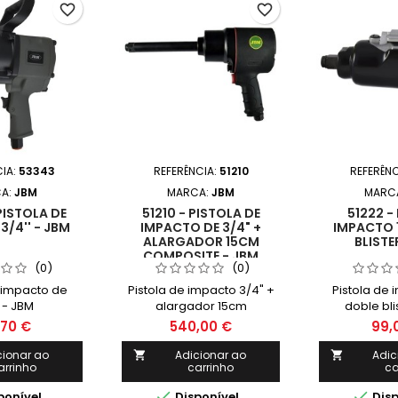
favorite_border
favorite_border
CIA:
53343
REFERÊNCIA:
51210
REFERÊNC
A:
JBM
MARCA:
JBM
MARC
PISTOLA DE
51210 - PISTOLA DE
51222 -
3/4'' - JBM
IMPACTO DE 3/4" +
IMPACTO 1
ALARGADOR 15CM
BLISTE
COMPOSITE - JBM
(0)
(0)
e impacto de
Pistola de impacto 3/4" +
Pistola de 
' - JBM
alargador 15cm
doble bli
composite - JBM
,70 €
540,00 €
99,
cionar ao
Adicionar ao
Adic


arrinho
carrinho
ca


ponível
Disponível
Disp