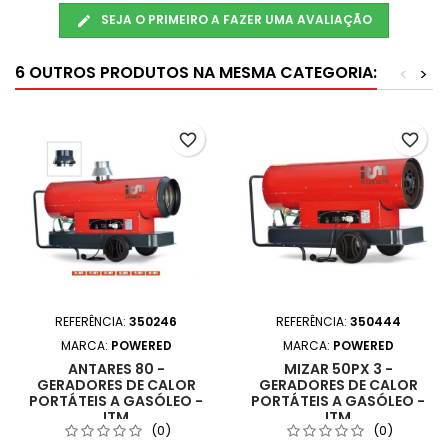
SEJA O PRIMEIRO A FAZER UMA AVALIAÇÃO
6 OUTROS PRODUTOS NA MESMA CATEGORIA:
<
>
favorite_border
favorite_border
REFERÊNCIA:
350246
REFERÊNCIA:
350444
MARCA:
POWERED
MARCA:
POWERED
ANTARES 80 -
MIZAR 50PX 3 -
GERADORES DE CALOR
GERADORES DE CALOR
PORTÁTEIS A GASÓLEO -
PORTÁTEIS A GASÓLEO -
ITM
ITM
(0)
(0)