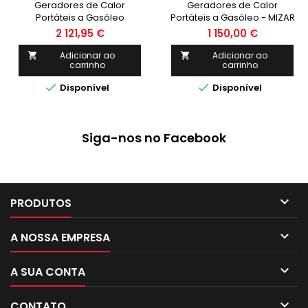
Geradores de Calor
Geradores de Calor
Portáteis a Gasóleo
Portáteis a Gasóleo - MIZAR
- ANTARES 80 -ITM
30PX -ITM
2 121,95 €
1 150,00 €
Adicionar ao
Adicionar ao


carrinho
carrinho


Disponível
Disponível
Siga-nos no Facebook

PRODUTOS

A NOSSA EMPRESA

A SUA CONTA

CONTATO