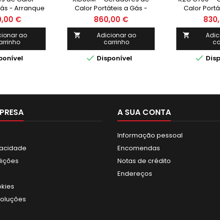
Gás - Arranque
Calor Portáteis a Gás -
Calor Portá
ico - ITM
Arranque Manual - ITM
Arranque M
0,00 €
860,00 €
830,
cionar ao
Adicionar ao
Adic


arrinho
carrinho
ca


ponível
Disponível
Disp
PRESA
A SUA CONTA
Informação pessoal
ivacidade
Encomendas
dições
Notas de crédito
Endereços
okies
voluções