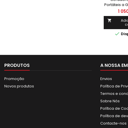
Portáteis a 
Automát
1 05
Adi

c

Dis
PRODUTOS
A NOSSA EM
Promoção
Envios
Novos produtos
Política de Pr
Termos e con
Sobre Nós
Política de Co
Política de de
Contacte-nos