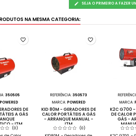
SEJA O PRIMEIRO A FAZER 
PRODUTOS NA MESMA CATEGORIA:
favorite_border
favorite_border
IA:
350505
REFERÊNCIA:
350573
REFERÊNC
POWERED
MARCA:
POWERED
MARCA:
GERADORES DE
KID 80M - GERADORES DE
K2C G700 -
ÁTEIS A GÁS
CALOR PORTÁTEIS A GÁS
DE CALOR P
RANQUE
- ARRANQUE MANUAL -
GÁS - A
ICO - ITM
ITM
MANUAL
(0)
(0)
s de Calor
KID80M - Geradores de
K2C G700 - 