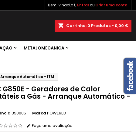
Bem-vindo(a),
Entrar
ou
Criar uma conta
×
×
×
shopping_cart
Carrinho:
0
Produtos - 0,00 €
 de
RAÇÃO
METALOMECANICA
r
s
 Arranque Automático - ITM
 G850E - Geradores de Calor
táteis a Gás - Arranque Automático -
ência
350005
Marca
POWERED
Faça uma avaliação