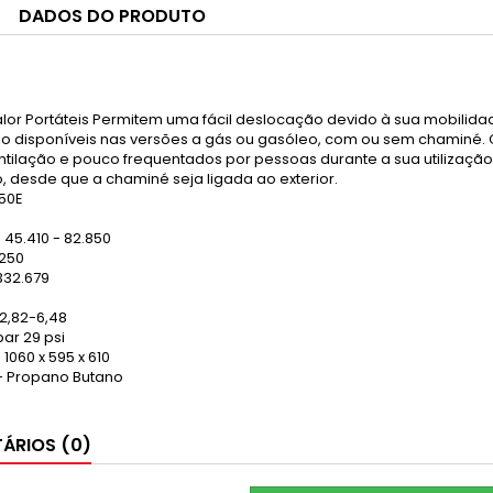
DADOS DO PRODUTO
lor Portáteis Permitem uma fácil deslocação devido à sua mobilid
tão disponíveis nas versões a gás ou gasóleo, com ou sem chaminé
tilação e pouco frequentados por pessoas durante a sua utilizaçã
, desde que a chaminé seja ligada ao exterior.
50E
 45.410 - 82.850
.250
 332.679
2,82-6,48
ar 29 psi
060 x 595 x 610
- Propano Butano
ÁRIOS (0)