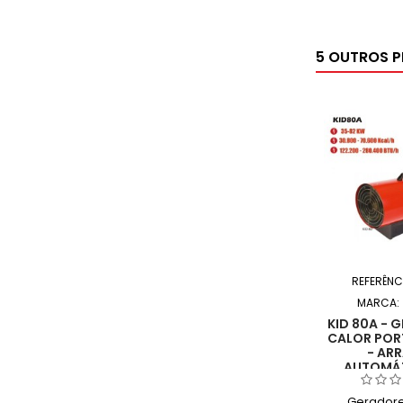
5 OUTROS 
REFERÊNC
MARCA:
KID 80A - 
CALOR PORT
- AR
AUTOMÁT
Geradore