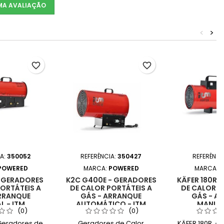
UMA AVALIAÇÃO
<
>
favorite_border
favorite_border
IA:
350052
REFERÊNCIA:
350427
REFERÊNCI
POWERED
MARCA:
POWERED
MARCA:
P
 GERADORES
K2C G400E - GERADORES
KÄFER 180R 
ORTÁTEIS A
DE CALOR PORTÁTEIS A
DE CALOR P
RRANQUE
GÁS - ARRANQUE
GÁS - A
 - ITM
AUTOMÁTICO - ITM
MANUAL
(0)
(0)
Geradores de
Geradores de Calor
KÄFER 180R - 