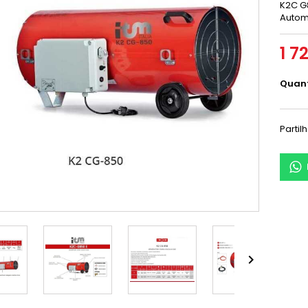
K2C G
Autom
1 7
Quan
Partil
