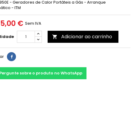
850E - Geradores de Calor Portáteis a Gás - Arranque
ático - ITM
25,00 €
Sem IVA
Adicionar ao carrinho
tidade

har
Pergunte sobre o produto no WhatsApp