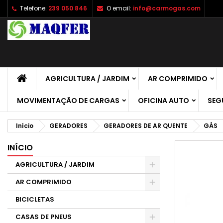
Telefone:
239 050 846
O email:
info@carmogas.com
A
C
E
add_circle_outline
É 
No
de
AGRICULTURA / JARDIM
AR COMPRIMIDO
MOVIMENTAÇÃO DE CARGAS
OFICINA AUTO
SEG
Início
GERADORES
GERADORES DE AR QUENTE
GÁS
INÍCIO
AGRICULTURA / JARDIM
AR COMPRIMIDO
BICICLETAS
CASAS DE PNEUS