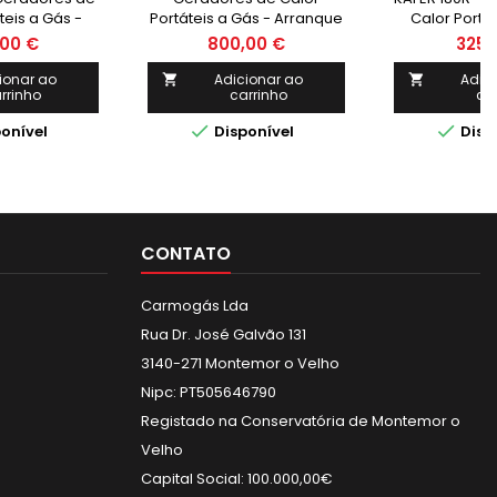
teis a Gás -
Portáteis a Gás - Arranque
Calor Portát
anual - ITM
Automático - ITM
Arranque Ma
00 €
800,00 €
325,
ionar ao
Adicionar ao
Adic


rrinho
carrinho
ca


onível
Disponível
Disp
CONTATO
Carmogás Lda
Rua Dr. José Galvão 131
3140-271 Montemor o Velho
Nipc: PT505646790
Registado na Conservatória de Montemor o
Velho
Capital Social: 100.000,00€