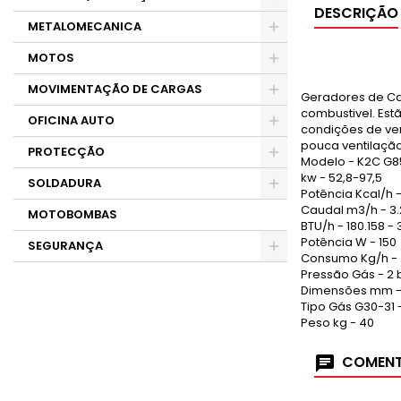
DESCRIÇÃO
METALOMECANICA
MOTOS
MOVIMENTAÇÃO DE CARGAS
Geradores de Ca
combustivel. Es
OFICINA AUTO
condições de ven
pouca ventilação
PROTECÇÃO
Modelo - K2C G8
kw - 52,8-97,5
SOLDADURA
Potência Kcal/h -
Caudal m3/h - 3
MOTOBOMBAS
BTU/h - 180.158 -
Potência W - 150
SEGURANÇA
Consumo Kg/h - 
Pressão Gás - 2 b
Dimensões mm - 1
Tipo Gás G30-31 
Peso kg - 40
COMENT