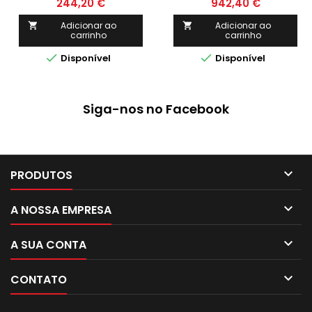
244,20 €
942,40 €
OHV) - POWERED
Adicionar ao
Adicionar ao


carrinho
carrinho


Disponível
Disponível
Siga-nos no Facebook

PRODUTOS

A NOSSA EMPRESA

A SUA CONTA

CONTATO