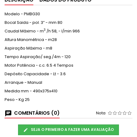
Modelo - PMBG30
Bocal Saida - pol. 3” - mm 80
3
Caudal Máximo - m
/h 58, - l/min 966
Altura Manométrica - m28
Aspiração Máxima - m8
Tempo Aspiração/ seg./4m - 120
Motor Potência - c.c. 6.5 4 Tempos
Depósito Capacidade - Lt - 3.6
Arranque - Manual
Medida mm - 490x375x410
Peso - Kg 25
COMENTÁRIOS (0)
Nota
SEJA O PRIMEIRO A FAZER UMA AVALIAÇÃO