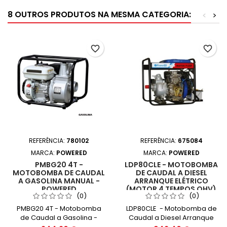
8 OUTROS PRODUTOS NA MESMA CATEGORIA:
<
>
favorite_border
favorite_border
REFERÊNCIA:
780102
REFERÊNCIA:
675084
MARCA:
POWERED
MARCA:
POWERED
PMBG20 4T -
LDP80CLE - MOTOBOMBA
MOTOBOMBA DE CAUDAL
DE CAUDAL A DIESEL
A GASOLINA MANUAL -
ARRANQUE ELÉTRICO
POWERED
(MOTOR 4 TEMPOS OHV)
(0)
(0)
- POWERED
PMBG20 4T - Motobomba
LDP80CLE - Motobomba de
de Caudal a Gasolina -
Caudal a Diesel Arranque
POWERED
Elétrico (Motor 4 Tempos