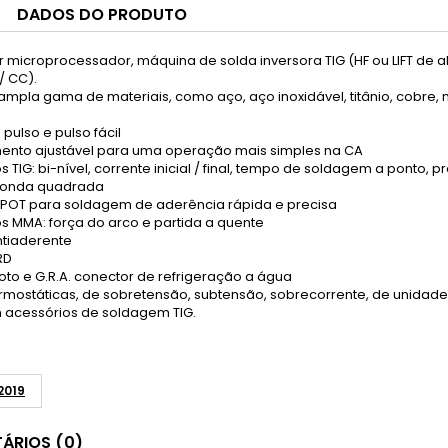
DADOS DO PRODUTO
 microprocessador, máquina de solda inversora TIG (HF ou LIFT de a
/ CC).
pla gama de materiais, como aço, aço inoxidável, titânio, cobre, ní
pulso e pulso fácil
ento ajustável para uma operação mais simples na CA
TIG: bi-nível, corrente inicial / final, tempo de soldagem a ponto, p
 onda quadrada
SPOT para soldagem de aderência rápida e precisa
s MMA: força do arco e partida a quente
antiaderente
RD
oto e G.R.A. conector de refrigeração a água
rmostáticas, de sobretensão, subtensão, sobrecorrente, de unidade
acessórios de soldagem TIG.
2019
ÁRIOS (0)