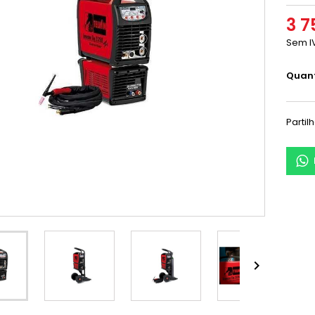
3 7
Sem I
Quan
Partil
