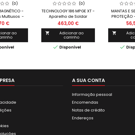
(0)
(0)
MAGNÉTICO -
TECHNOLOGY 186 MPGE XT -
MANTAS E S
 Multiusos -
Aparelho de Soldar
PROTEÇÃO -
LWIN
MMA/TIG - TELWIN
Multiusos
,70 €
463,00 €
56,
cionar ao
Adicionar ao
Adic


arrinho
carrinho
ca


ponível
Disponível
Disp
PRESA
A SUA CONTA
Informação pessoal
ivacidade
Encomendas
dições
Notas de crédito
Endereços
okies
voluções