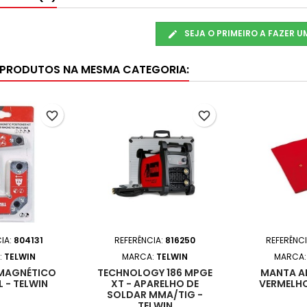
SEJA O PRIMEIRO A FAZER 
 PRODUTOS NA MESMA CATEGORIA:
favorite_border
favorite_border
IA:
804131
REFERÊNCIA:
816250
REFERÊNC
:
TELWIN
MARCA:
TELWIN
MARCA
MAGNÉTICO
TECHNOLOGY 186 MPGE
MANTA A
L - TELWIN
XT - APARELHO DE
VERMELHO
SOLDAR MMA/TIG -
TELWIN