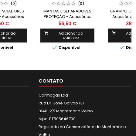
(0)
(0)
EPARADORES
MANTAS E SEPARADORES
GRAMPO COR
 Acessórios
PROTEÇÃO - Acessórios
Acessórios 
 - TELWIN
Multiusos - TELWIN MANTA
TEL
50 €
56,50 €
38,
ANTICALOR
1950mm/2000mm
ionar ao
Adicionar ao
Adic


rrinho
carrinho
ca


onível
Disponível
Disp
CONTATO
Carmogás Lda
Rua Dr. José Galvão 131
3140-271 Montemor o Velho
Nipc: PT505646790
Registado na Conservatória de Montemor o
Velho