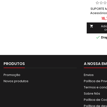
SUPORTE 
Acessórios
TE
16
Adi

c

Dis
PRODUTOS
A NOSSA EM
Promoção
Envios
Novos produtos
Política de Pr
Termos e con
Sobre Nós
Política de Co
Política de de