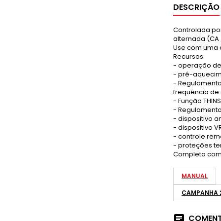
DESCRIÇÃO
Controlada por
alternada (CA 
Use com uma am
Recursos:
- operação de 
- pré-aquecim
- Regulamentos 
frequência de
- Função THIN
- Regulamento
- dispositivo 
- dispositivo V
- controle rem
- proteções te
Completo com 
MANUAL
CAMPANHA 
COMENT