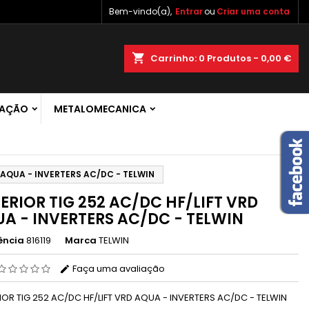
Bem-vindo(a),
Entrar
ou
Criar uma conta
×
×
×
shopping_cart
Carrinho:
0
Produtos - 0,00 €
 de
RAÇÃO
METALOMECANICA
r
s
 AQUA - INVERTERS AC/DC - TELWIN
ERIOR TIG 252 AC/DC HF/LIFT VRD
A - INVERTERS AC/DC - TELWIN
ência
816119
Marca
TELWIN
Faça uma avaliação
IOR TIG 252 AC/DC HF/LIFT VRD AQUA - INVERTERS AC/DC - TELWIN