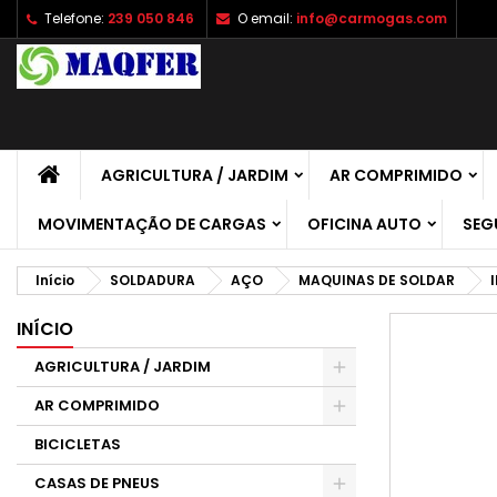
Telefone:
239 050 846
O email:
info@carmogas.com
A
C
E
add_circle_outline
É 
No
de
AGRICULTURA / JARDIM
AR COMPRIMIDO
MOVIMENTAÇÃO DE CARGAS
OFICINA AUTO
SEG
Início
SOLDADURA
AÇO
MAQUINAS DE SOLDAR
INÍCIO
AGRICULTURA / JARDIM
AR COMPRIMIDO
BICICLETAS
CASAS DE PNEUS