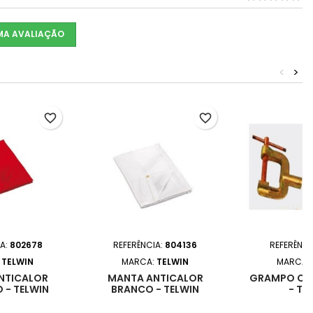
UMA AVALIAÇÃO
<
>
favorite_border
favorite_border
IA:
802678
REFERÊNCIA:
804136
REFERÊNCI
:
TELWIN
MARCA:
TELWIN
MARCA:
NTICALOR
MANTA ANTICALOR
GRAMPO CO
 - TELWIN
BRANCO - TELWIN
- TE