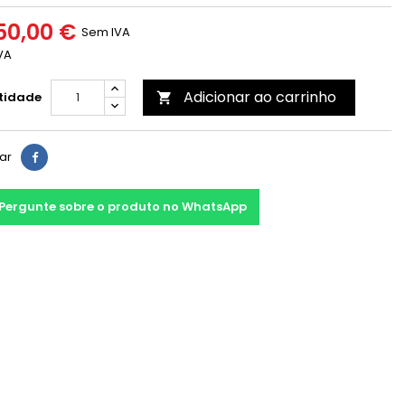
50,00 €
Sem IVA
VA
Adicionar ao carrinho
tidade

har
Pergunte sobre o produto no WhatsApp