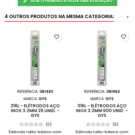
SEJA O PRIMEIRO A FAZER UMA AVALIAÇÃO
4 OUTROS PRODUTOS NA MESMA CATEGORIA:
<
>
favorite_border
favorite_border
REFERÊNCIA:
081482
REFERÊNCIA:
081963
MARCA:
GYS
MARCA:
GYS
316L - ELÉTRODOS AÇO
316L - ELÉTRODOS AÇO
INOX 3.2MM 25 UNID. -
INOX 3.2MM 600 UNID. -
GYS
GYS
(0)
(0)
Eletrodo rutilo-básico com
Eletrodo rutilo-básico com