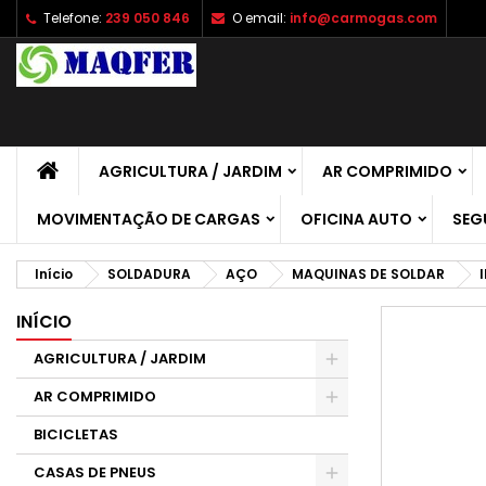
Telefone:
239 050 846
O email:
info@carmogas.com
A
C
E
add_circle_outline
É 
No
de
AGRICULTURA / JARDIM
AR COMPRIMIDO
MOVIMENTAÇÃO DE CARGAS
OFICINA AUTO
SEG
Início
SOLDADURA
AÇO
MAQUINAS DE SOLDAR
INÍCIO
AGRICULTURA / JARDIM
AR COMPRIMIDO
BICICLETAS
CASAS DE PNEUS