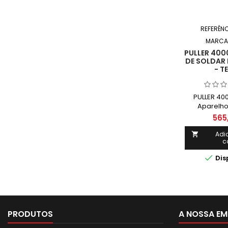
REFERÊNC
MARCA
PULLER 400
DE SOLDAR
- T
PULLER 400
Aparelho
565
Adi

c

Dis
PRODUTOS
A NOSSA EM