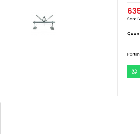
635
Sem I
Quan
Partil