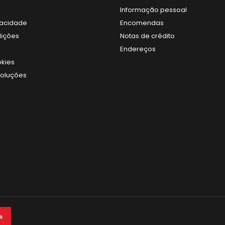
Informação pessoal
ivacidade
Encomendas
dições
Notas de crédito
Endereços
okies
voluções