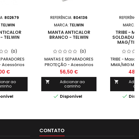
IA:
802679
REFERÊNCIA:
804136
REFERÊNCI
:
TELWIN
MARCA:
TELWIN
MARCA:
NTICALOR
MANTA ANTICALOR
TRIBE - M
- TELWIN
BRANCO - TELWIN
SOLDADUR
MAG/TIG 
(0)
(0)
EPARADORES
MANTAS E SEPARADORES
TRIBE - Masca
 Acessórios
PROTEÇÃO - Acessórios
MMA/MIG MAG/
 - TELWIN
Multiusos - TELWIN MANTA
00 €
56,50 €
48,
ANTICALOR
1950mm/2000mm
ionar ao
Adicionar ao
Adic


rrinho
carrinho
ca


onível
Disponível
Disp
CONTATO