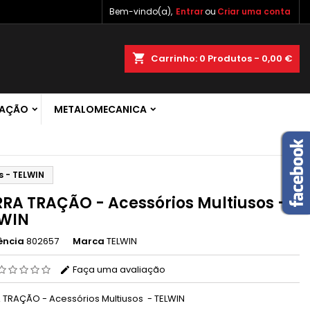
Bem-vindo(a),
Entrar
ou
Criar uma conta
×
×
×
shopping_cart
Carrinho:
0
Produtos - 0,00 €
 de
RAÇÃO
METALOMECANICA
r
s
s - TELWIN
RA TRAÇÃO - Acessórios Multiusos -
LWIN
ência
802657
Marca
TELWIN
Faça uma avaliação
 TRAÇÃO - Acessórios Multiusos - TELWIN