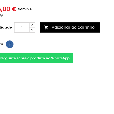
,00 €
Sem IVA
VA
Adicionar ao carrinho
tidade

har
Pergunte sobre o produto no WhatsApp