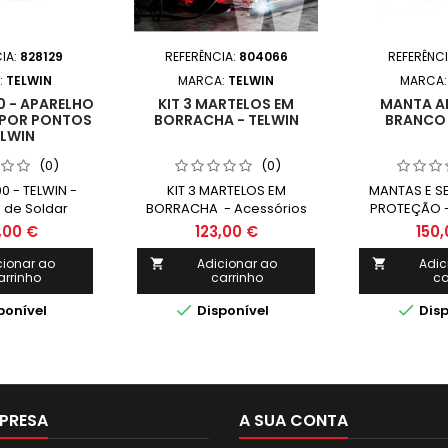
IA:
828129
REFERÊNCIA:
804066
REFERÊNC
:
TELWIN
MARCA:
TELWIN
MARCA
0 - APARELHO
KIT 3 MARTELOS EM
MANTA A
 POR PONTOS
BORRACHA - TELWIN
BRANCO 
ELWIN
(0)
(0)
0 - TELWIN -
KIT 3 MARTELOS EM
MANTAS E S
 de Soldar
BORRACHA - Acessórios
PROTEÇÃO -
Multiusos - TELWIN
Multiusos
,00 €
123,00 €
150,
cionar ao
Adicionar ao
Adic


arrinho
carrinho
ca


ponível
Disponível
Disp
PRESA
A SUA CONTA