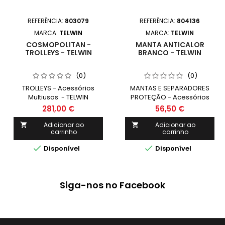
REFERÊNCIA:
803079
REFERÊNCIA:
804136
MARCA:
TELWIN
MARCA:
TELWIN
COSMOPOLITAN -
MANTA ANTICALOR
TROLLEYS - TELWIN
BRANCO - TELWIN
(0)
(0)
TROLLEYS - Acessórios
MANTAS E SEPARADORES
Multiusos - TELWIN
PROTEÇÃO - Acessórios
COSMOPOLITAN YYNN
Multiusos - TELWIN MANTA
281,00 €
56,50 €
ANTICALOR
1950mm/2000mm
Adicionar ao
Adicionar ao


carrinho
carrinho


Disponível
Disponível
Siga-nos no Facebook