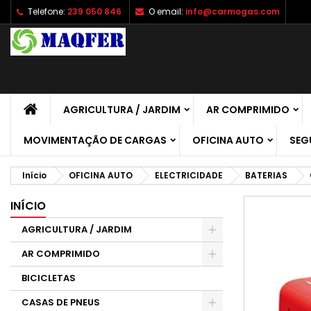
Telefone:
239 050 846
O email:
info@carmogas.com
A
C
E
add_circle_outline
É 
No
de
AGRICULTURA / JARDIM
AR COMPRIMIDO
MOVIMENTAÇÃO DE CARGAS
OFICINA AUTO
SEG
Início
OFICINA AUTO
ELECTRICIDADE
BATERIAS
INÍCIO
AGRICULTURA / JARDIM
AR COMPRIMIDO
BICICLETAS
CASAS DE PNEUS