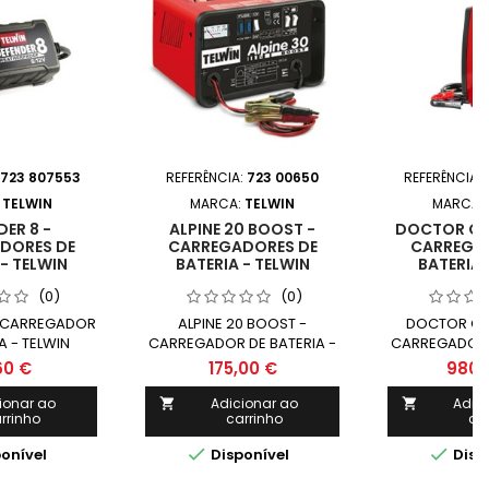
723 807553
REFERÊNCIA:
723 00650
REFERÊNCIA:
:
TELWIN
MARCA:
TELWIN
MARCA:
ER 8 -
ALPINE 20 BOOST -
DOCTOR CH
DORES DE
CARREGADORES DE
CARREGA
- TELWIN
BATERIA - TELWIN
BATERIA 
(0)
(0)
- CARREGADOR
ALPINE 20 BOOST -
DOCTOR CHA
A - TELWIN
CARREGADOR DE BATERIA -
CARREGADOR D
TELWIN
TEL
60 €
175,00 €
980,
ionar ao
Adicionar ao
Adic


rrinho
carrinho
ca


onível
Disponível
Disp