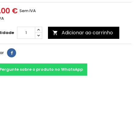
,00 €
Sem IVA
VA
Adicionar ao carrinho
tidade

har
Pergunte sobre o produto no WhatsApp