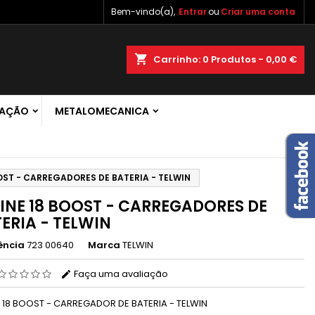
Bem-vindo(a),
Entrar
ou
Criar uma conta
×
×
×
shopping_cart
Carrinho:
0
Produtos - 0,00 €
 de
RAÇÃO
METALOMECANICA
r
s
OST - CARREGADORES DE BATERIA - TELWIN
INE 18 BOOST - CARREGADORES DE
ERIA - TELWIN
ência
723 00640
Marca
TELWIN
Faça uma avaliação
E 18 BOOST - CARREGADOR DE BATERIA - TELWIN