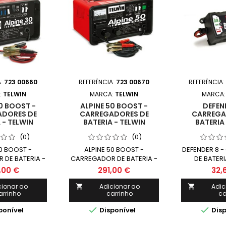
A:
723 00660
REFERÊNCIA:
723 00670
REFERÊNCIA:
:
TELWIN
MARCA:
TELWIN
MARCA
30 BOOST -
ALPINE 50 BOOST -
DEFEND
DORES DE
CARREGADORES DE
CARREGA
 - TELWIN
BATERIA - TELWIN
BATERIA 
(0)
(0)
30 BOOST -
ALPINE 50 BOOST -
DEFENDER 8 
 DE BATERIA -
CARREGADOR DE BATERIA -
DE BATERI
LWIN
TELWIN
,00 €
291,00 €
32,
cionar ao
Adicionar ao
Adic


arrinho
carrinho
ca


ponível
Disponível
Disp