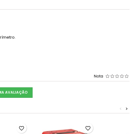
rímetro.
Nota
UMA AVALIAÇÃO
<
>
favorite_border
favorite_border