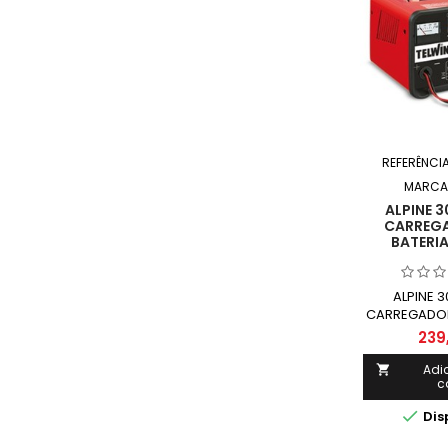
REFERÊNCI
MARCA
ALPINE 
CARREGA
BATERIA
ALPINE 
CARREGADOR
TE
239
Adi

c

Dis