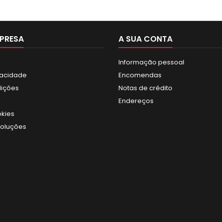
PRESA
A SUA CONTA
Informação pessoal
ivacidade
Encomendas
dições
Notas de crédito
Endereços
okies
voluções