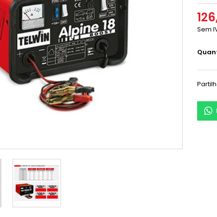
126
Sem I
Quan
Partil