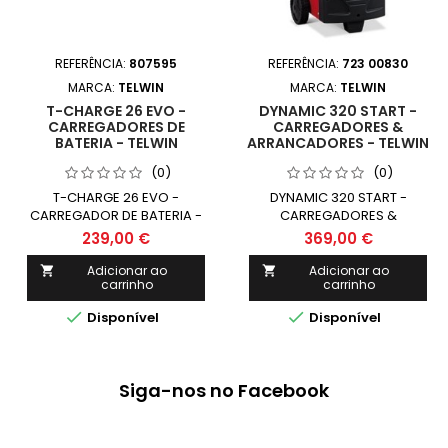
REFERÊNCIA:
807595
REFERÊNCIA:
723 00830
MARCA:
TELWIN
MARCA:
TELWIN
T-CHARGE 26 EVO -
DYNAMIC 320 START -
CARREGADORES DE
CARREGADORES &
BATERIA - TELWIN
ARRANCADORES - TELWIN
(0)
(0)
T-CHARGE 26 EVO -
DYNAMIC 320 START -
CARREGADOR DE BATERIA -
CARREGADORES &
TELWIN
ARRANCADORES - TELWIN
239,00 €
369,00 €
Adicionar ao
Adicionar ao


carrinho
carrinho


Disponível
Disponível
Siga-nos no Facebook