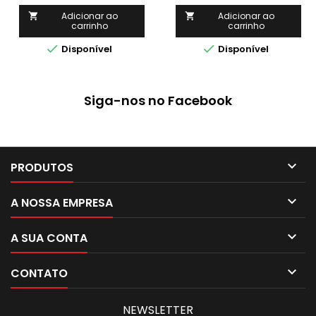
busca praticidade e
eficiência na manutenção
Adicionar ao
Adicionar ao


carrinho
carrinho
de veículos. Compatível
com a maioria dos


Disponível
Disponível
modelos, permite a leitura
e salvamento de códigos
de erro, facilitando a
identificação e correção de
Siga-nos no Facebook
problemas. Um
investimento indispensável
para oficinas e profissionais
do ramo automotivo.

PRODUTOS

A NOSSA EMPRESA

A SUA CONTA

CONTATO
NEWSLETTER