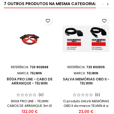
7 OUTROS PRODUTOS NA MESMA CATEGORIA:
<
>
favorite_border
favorite_border
REFERÊNCIA:
723 802668
REFERÊNCIA:
723 802935
MARCA:
TELWIN
MARCA:
TELWIN
800A PRO LINE - CABO DE
SALVA MEMÓRIAS OBD II -
ARRANQUE - TELWIN
TELWIN
(0)
(0)
800A PRO LINE - TELWIN
O produto SALVA MEMÓRIAS
CABOS DE ARRANQUE 3m Ø
OBD II da marca TELWIN é a
35 mm 800A
solução ideal para quem
132,00 €
23,00 €