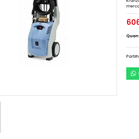
Kränz
merca
606
Quan
Partil