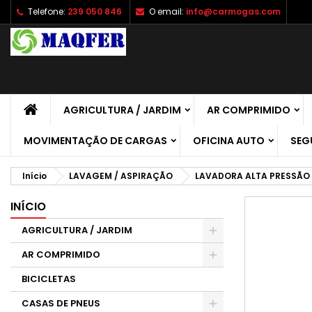
Telefone:
239 050 846
O email:
info@carmogas.com
A
C
E
add_circle_outline
É 
No
de
AGRICULTURA / JARDIM
AR COMPRIMIDO
MOVIMENTAÇÃO DE CARGAS
OFICINA AUTO
SEG
Início
LAVAGEM / ASPIRAÇÃO
LAVADORA ALTA PRESSÃO
INÍCIO
AGRICULTURA / JARDIM
AR COMPRIMIDO
BICICLETAS
CASAS DE PNEUS