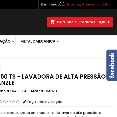
Bem-vindo(a),
Entrar
ou
Criar uma conta
×
×
×
shopping_cart
Carrinho:
0
Produtos - 0,00 €
 de
RAÇÃO
METALOMECANICA
r
s
050 TS - LAVADORA DE ALTA PRESSÃO -
ANZLE
ência
KR495051
Marca
KRANZLE
Faça uma avaliação
sa especializada em máquinas de lavar de alta pressão, a