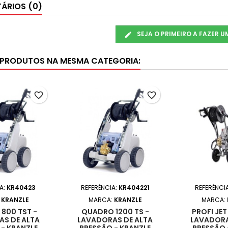
ÁRIOS (0)
SEJA O PRIMEIRO A FAZER 
 PRODUTOS NA MESMA CATEGORIA:
favorite_border
favorite_border
A:
KR40423
REFERÊNCIA:
KR404221
REFERÊNCI
:
KRANZLE
MARCA:
KRANZLE
MARCA:
800 TST -
QUADRO 1200 TS -
PROFI JET
S DE ALTA
LAVADORAS DE ALTA
LAVADORA
- KRANZLE
PRESSÃO - KRANZLE
PRESSÃO 