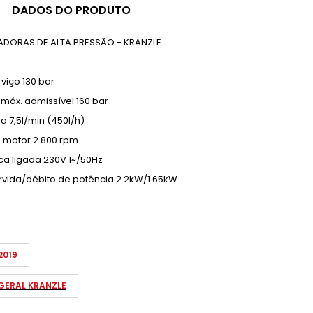
DADOS DO PRODUTO
AVADORAS DE ALTA PRESSÃO - KRANZLE
viço 130 bar
máx. admissível 160 bar
 7,5l/min (450l/h)
 motor 2.800 rpm
ica ligada 230V 1~/50Hz
rvida/débito de potência 2.2kW/1.65kW
2019
ERAL KRANZLE