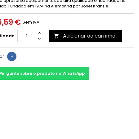
le apresenta equipamentos de alta qualidade e fiabilidade no
do. Fundada em 1974 na Alemanha por Josef Kränzle.
,59 €
Sem IVA
Adicionar ao carrinho
tidade

har
Pergunte sobre o produto no WhatsApp