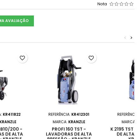
Nota
UMA AVALIAÇÃO
<
>
favorite_border
favorite_border
A:
KR411822
REFERÊNCIA:
KR412301
REFERÊNCIA
KRANZLE
MARCA:
KRANZLE
MARCA:
 B10/200 -
PROFI 160 TST -
K 2195 TST 
S DE ALTA
LAVADORAS DE ALTA
DE ALTA P
- KRANZLE
PRESSÃO - KRANZLE
KRA