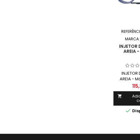
REFERÊNC
MARCA
INJETOR 
AREIA 
INJETOR 
AREIA - Má
Adequado p
115
de jat
granulação
Adi

c

Dis