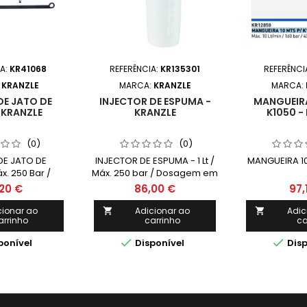
IA:
KR41068
REFERÊNCIA:
KR135301
REFERÊNCI
:
KRANZLE
MARCA:
KRANZLE
MARCA:
DE JATO DE
INJECTOR DE ESPUMA -
MANGUEIRA
- KRANZLE
KRANZLE
K1050 -
(0)
(0)
DE JATO DE
INJECTOR DE ESPUMA - 1 Lt /
MANGUEIRA 10
x. 250 Bar /
Máx. 250 bar / Dosagem em
ara material
5 níveis/ Ideal para
,20 €
86,00 €
97,
o com uma
formação de espuma e
 de 0.2-2mm.
desinfecção de superfícies
cionar ao
Adicionar ao
Adic


arrinho
carrinho
ca
verticais.


ponível
Disponível
Disp