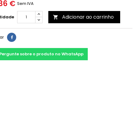
36 €
Sem IVA
Adicionar ao carrinho
tidade

har
Pergunte sobre o produto no WhatsApp