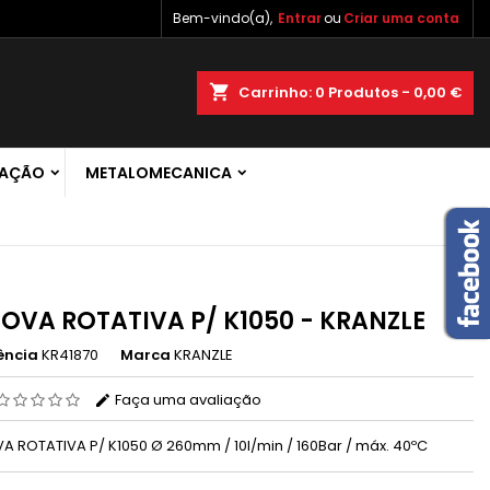
Bem-vindo(a),
Entrar
ou
Criar uma conta
×
×
×
shopping_cart
Carrinho:
0
Produtos - 0,00 €
 de
RAÇÃO
METALOMECANICA
r
s
OVA ROTATIVA P/ K1050 - KRANZLE
ência
KR41870
Marca
KRANZLE
Faça uma avaliação
A ROTATIVA P/ K1050 Ø 260mm / 10l/min / 160Bar / máx. 40ºC