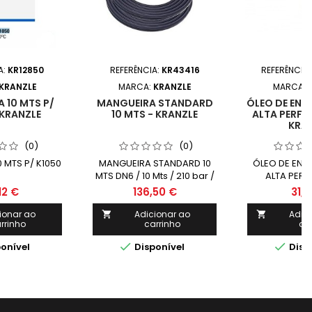
A:
KR12850
REFERÊNCIA:
KR43416
REFERÊNCIA
KRANZLE
MARCA:
KRANZLE
MARCA:
 10 MTS P/
MANGUEIRA STANDARD
ÓLEO DE EN
 KRANZLE
10 MTS - KRANZLE
ALTA PERF
KRA
(0)
(0)
 MTS P/ K1050
MANGUEIRA STANDARD 10
ÓLEO DE ENG
MTS DN6 / 10 Mts / 210 bar /
ALTA PER
10MTS
- Volume de en
12 €
136,50 €
31,2
/ Indicado pa
alta pr
ionar ao
Adicionar ao
Adic


rrinho
carrinho
ca


onível
Disponível
Disp