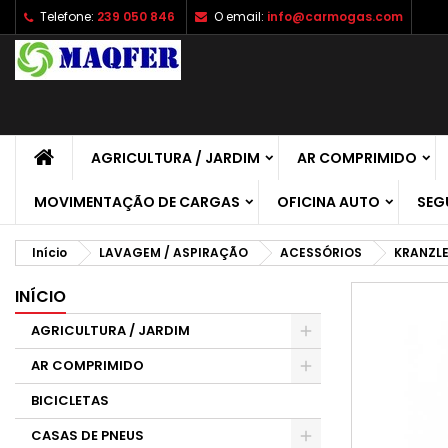
Telefone:
239 050 846
O email:
info@carmogas.com
A
C
E
add_circle_outline
É 
No
de
AGRICULTURA / JARDIM
AR COMPRIMIDO
MOVIMENTAÇÃO DE CARGAS
OFICINA AUTO
SEG
Início
LAVAGEM / ASPIRAÇÃO
ACESSÓRIOS
KRANZL
INÍCIO
AGRICULTURA / JARDIM
AR COMPRIMIDO
BICICLETAS
CASAS DE PNEUS