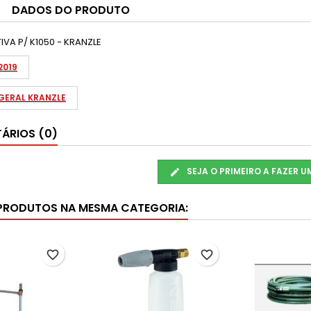
DADOS DO PRODUTO
VA P/ K1050 - KRANZLE
2019
ERAL KRANZLE
ÁRIOS (0)
SEJA O PRIMEIRO A FAZER 
PRODUTOS NA MESMA CATEGORIA:
favorite_border
favorite_border