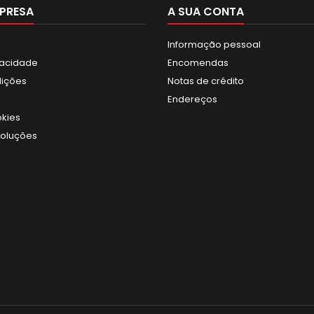
PRESA
A SUA CONTA
Informação pessoal
ivacidade
Encomendas
dições
Notas de crédito
Endereços
okies
voluções