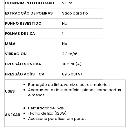
COMPRIMENTO DO CABO
2.3 m
EXTRACÇÃO DE POEIRAS
Saco para Pó
PUNHO REVESTIDO
No
FOLHAS DE LIXA
1
MALA
No
VIBRACION
2.3 m/s²
PRESSÃO SONORA
78.5 dB(A)
PRESSÃO ACÚSTICA
89.5 dB(A)
Remoção de tinta, verniz e outros materiais
Acabamento de superfícies planas como portas
USES
e mesas
Perfurador de lixas
1 Folha de lixa (120G)
ANEXAR
Acessório para lixar em portas