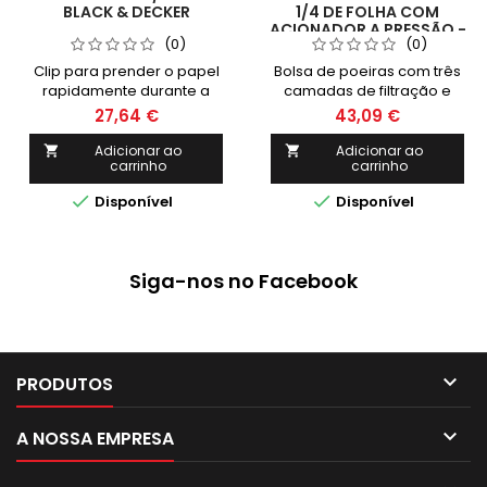
BLACK & DECKER
1/4 DE FOLHA COM
ACIONADOR A PRESSÃO -
(0)
(0)
BLACK & DECKER
Clip para prender o papel
Bolsa de poeiras com três
rapidamente durante a
camadas de filtração e
lixação Clip para prender o
capacidade de fluxo e
27,64 €
43,09 €
papel rapidamente durante
eficiência que nos
a lixação. Ajuste fácil ou
assegura a área de
Adicionar ao
Adicionar ao


carrinho
carrinho
remoção das lixas usadas
trabalho sempre limpa
Punho frontal ergonómico
Tamanho grande da órbitra


Disponível
Disponível
para maior conforto na
e maior velocidade de
utilização
lixamento para eliminar
mais rapidamente
diferentes tipos de material
Siga-nos no Facebook
Versátil - ideal para
pintura/verniz, remover
ferrugem e lixar zonas de
difícil acesso

PRODUTOS

A NOSSA EMPRESA