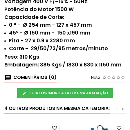
Voltagem 400 V +/-15% - 50Hz
Potência do Motor 1500 W
Capacidade de Corte:
0 º - Ø 254 mm - 127 x 457 mm
45º - Ø 150 mm - 150 x190 mm
Fita - 27 x 0.9 x 3280 mm
Corte - 29/50/73/95 metros/minuto
Peso: 310 Kgs
Embalagem: 385 Kgs / 1830 x 830 x 1150 mm
COMENTÁRIOS (0)
Nota
SEJA O PRIMEIRO A FAZER UMA AVALIAÇÃO
4 OUTROS PRODUTOS NA MESMA CATEGORIA:
<
>
favorite_border
favorite_border