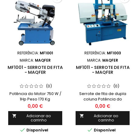
REFERÊNCIA:
MF1001
REFERÊNCIA:
MF1003
MARCA:
MAQFER
MARCA:
MAQFER
MF1001 - SERROTE DE FITA
MF1011 - SERROTE DE FITA
- MAQFER
- MAQFER
(0)
(0)
Potência do Motor 750 W /
Serrote de fita de dupla
1Hp Peso 170 Kg
coluna Potência do
Motor 3000 W / 4Hp Peso
0,00 €
0,00 €
720 Kg
Adicionar ao
Adicionar ao


carrinho
carrinho


Disponível
Disponível