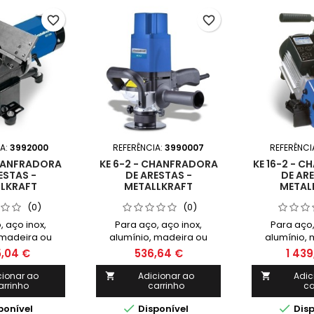
favorite_border
favorite_border
IA:
3992000
REFERÊNCIA:
3990007
REFERÊNCI
CHANFRADORA
KE 6-2 - CHANFRADORA
KE 16-2 - 
ESTAS -
DE ARESTAS -
DE ARE
LKRAFT
METALLKRAFT
METAL
(0)
(0)
, aço inox,
Para aço, aço inox,
Para aço,
 madeira ou
alumínio, madeira ou
alumínio, 
juste angular
plástico Ajuste angular de
plástico Aj
5,04 €
536,64 €
1 439
5 graus Ideal
45 graus ( opcional 30
de 0/15/30/
paração de
graus ) Ideal para
Ideal para p
cionar ao
Adicionar ao
Adic


arrinho
carrinho
ca
de soldadura
preparação de trabalhos
trabalhos d
de soldadura


ponível
Disponível
Disp