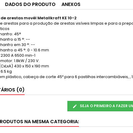
DADOS DO PRODUTO
ANEXOS
e arestas movél Metallkraft KE 10-2
 arestas para a produção de arestas visíveis limpas e para a prep
ticos
hanfro: 45°
hanfro a 15 °: --
hanfro em 30 °: --
hanfro a 45 °: 0 - 10.6 mm
 2300 A 6500 min-1
motor: 1.8kW / 230 V.
(CxLxA)
430 x 150 x 190 mm
 6.5 kg
 em plástico, cabeça de corte 45º para 6 pastilhas intercambiáveis, , 1x
ÁRIOS (0)
SEJA O PRIMEIRO A FAZER 
PRODUTOS NA MESMA CATEGORIA: