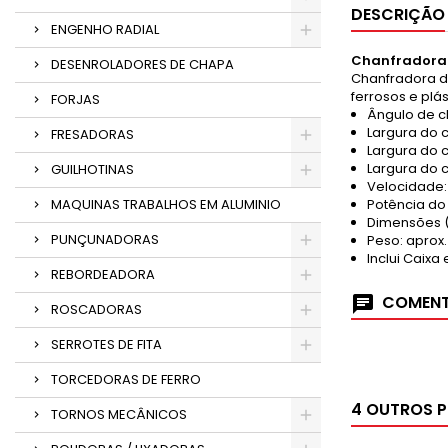
DESCRIÇÃO
ENGENHO RADIAL
Chanfradora d
DESENROLADORES DE CHAPA
Chanfradora de
ferrosos e plás
FORJAS
Ângulo de c
Largura do c
FRESADORAS
Largura do c
Largura do c
GUILHOTINAS
Velocidade:
MAQUINAS TRABALHOS EM ALUMINIO
Potência do 
Dimensões 
PUNÇUNADORAS
Peso: aprox.
Inclui Caixa
REBORDEADORA
COMENT
ROSCADORAS
SERROTES DE FITA
TORCEDORAS DE FERRO
4 OUTROS 
TORNOS MECÂNICOS