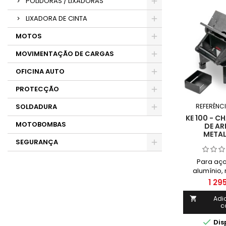
POLIDORAS / LIXADORAS
LIXADORA DE CINTA
MOTOS
MOVIMENTAÇÃO DE CARGAS
OFICINA AUTO
PROTECÇÃO
REFERÊNC
SOLDADURA
KE 100 - 
MOTOBOMBAS
DE AR
METAL
SEGURANÇA
Para aço
alumínio,
plástico A
1 29
de 15/30/4
para pre
Adi

c
trabalhos 

Dis