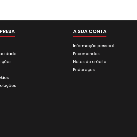
PRESA
A SUA CONTA
Informação pessoal
ivacidade
Encomendas
dições
Notas de crédito
Endereços
okies
voluções