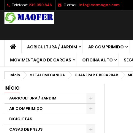
Telefone:
239 050 846
O email:
info@carmogas.com
A
C
E
add_circle_outline
É 
No
de
AGRICULTURA / JARDIM
AR COMPRIMIDO
MOVIMENTAÇÃO DE CARGAS
OFICINA AUTO
SEG
Início
METALOMECANICA
CHANFRAR E REBARBAR
ME
INÍCIO
AGRICULTURA / JARDIM
AR COMPRIMIDO
BICICLETAS
CASAS DE PNEUS