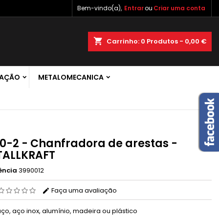
Bem-vindo(a),
Entrar
ou
Criar uma conta
×
×
×
shopping_cart
Carrinho:
0
Produtos - 0,00 €
 de
RAÇÃO
METALOMECANICA
r
s
10-2 - Chanfradora de arestas -
TALLKRAFT
ência
3990012
Faça uma avaliação
ço, aço inox, alumínio, madeira ou plástico