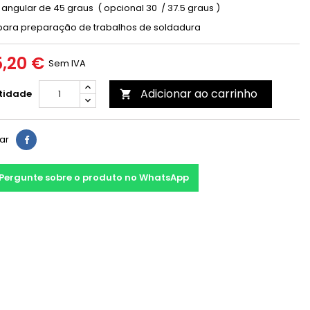
 angular de 45 graus ( opcional 30 / 37.5 graus )
 para preparação de trabalhos de soldadura
,20 €
Sem IVA
Adicionar ao carrinho
tidade

har
Pergunte sobre o produto no WhatsApp