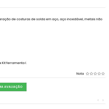
aração de costuras de solda em aço, aço inoxidável, metais não
 Kit ferramenta l.
Nota
UMA AVALIAÇÃO
<
>