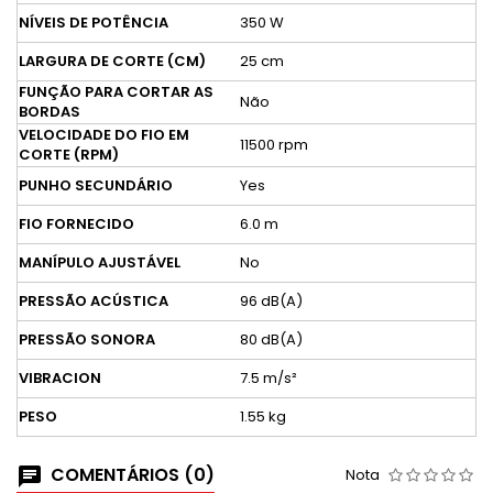
NÍVEIS DE POTÊNCIA
350 W
LARGURA DE CORTE (CM)
25 cm
FUNÇÃO PARA CORTAR AS
Não
BORDAS
VELOCIDADE DO FIO EM
11500 rpm
CORTE (RPM)
PUNHO SECUNDÁRIO
Yes
FIO FORNECIDO
6.0 m
MANÍPULO AJUSTÁVEL
No
PRESSÃO ACÚSTICA
96 dB(A)
PRESSÃO SONORA
80 dB(A)
VIBRACION
7.5 m/s²
PESO
1.55 kg
COMENTÁRIOS (0)
Nota