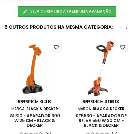
SEJA O PRIMEIRO A FAZER UMA AVALIAÇÃO
6 OUTROS PRODUTOS NA MESMA CATEGORIA:
<
>
favorite_border
favorite_border
REFERÊNCIA:
GL310
REFERÊNCIA:
ST5530
MARCA:
BLACK & DECKER
MARCA:
BLACK & DECKER
GL310 - APARADOR 300
ST5530 - APARADOR DE
W 25 CM - BLACK &
RELVA 550 W 30 CM -
DECKER
BLACK & DECKER