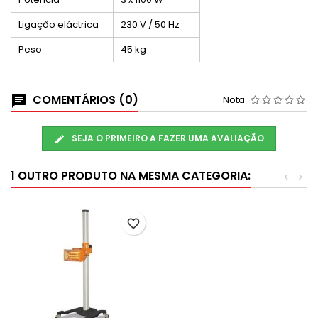
Ligação eláctrica
230 V / 50 Hz
Peso
45 kg
COMENTÁRIOS (0)
Nota
SEJA O PRIMEIRO A FAZER UMA AVALIAÇÃO
1 OUTRO PRODUTO NA MESMA CATEGORIA:
<
>
favorite_border