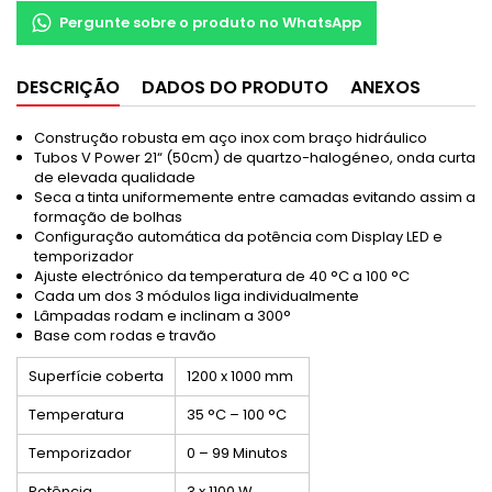
Pergunte sobre o produto no WhatsApp
DESCRIÇÃO
DADOS DO PRODUTO
ANEXOS
Construção robusta em aço inox com braço hidráulico
Tubos V Power 21“ (50cm) de quartzo-halogéneo, onda curta
de elevada qualidade
Seca a tinta uniformemente entre camadas evitando assim a
formação de bolhas
Configuração automática da potência com Display LED e
temporizador
Ajuste electrónico da temperatura de 40 °C a 100 °C
Cada um dos 3 módulos liga individualmente
Lâmpadas rodam e inclinam a 300°
Base com rodas e travão
Superfície coberta
1200 x 1000 mm
Temperatura
35 °C – 100 °C
Temporizador
0 – 99 Minutos
Potência
3 x 1100 W