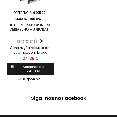
REFERÊNCIA:
6205001
MARCA:
UNICRAFT
ILT 1 - SECADOR INFRA
VERMELHO - UNICRAFT
(0)
Construção robusta em
aço inox com braço
hidráulico Tubos V Power
271,35 €
de quartzo-halogéneo,
onda curta de elevada
Adicionar ao

carrinho
qualidade Seca a tinta
uniformemente entre

Disponível
camadas evitando assim a
formação de bolhas
Siga-nos no Facebook