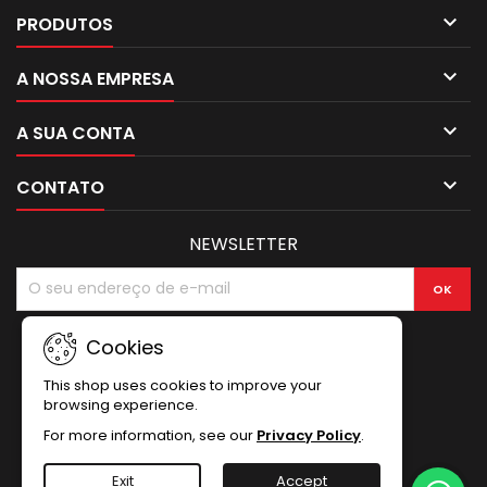

PRODUTOS

A NOSSA EMPRESA

A SUA CONTA

CONTATO
NEWSLETTER
Cookies
This shop uses cookies to improve your
browsing experience.
For more information, see our
Privacy Policy
.
Exit
Accept