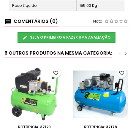
Peso Líquido
155.00
Kg
COMENTÁRIOS (0)
Nota
SEJA O PRIMEIRO A FAZER UMA AVALIAÇÃO
6 OUTROS PRODUTOS NA MESMA CATEGORIA:
<
>
favorite_border
favorite_border
REFERÊNCIA:
37129
REFERÊNCIA:
37178