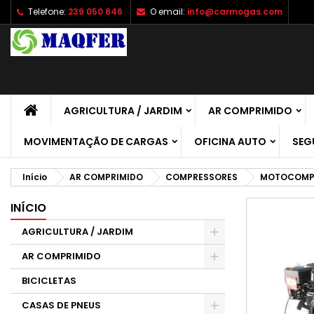
Telefone:
239 050 846
O email:
info@carmogas.com
A
C
E
add_circle_outline
É 
No
de
AGRICULTURA / JARDIM
AR COMPRIMIDO
MOVIMENTAÇÃO DE CARGAS
OFICINA AUTO
SEG
Início
AR COMPRIMIDO
COMPRESSORES
MOTOCOMP
INÍCIO
AGRICULTURA / JARDIM
AR COMPRIMIDO
BICICLETAS
CASAS DE PNEUS