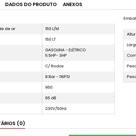
DADOS DO PRODUTO
ANEXOS
Emba
e de ar
150 L/M
Altu
150 LT
Larg
GASOLINA - ELÉTRICO
5.5HP- 3HP
Com
C/ Rodas
Peso
8 Bar - 116PSI
Peso
950
65 dB
230V/50Hz
ÁRIOS (0)