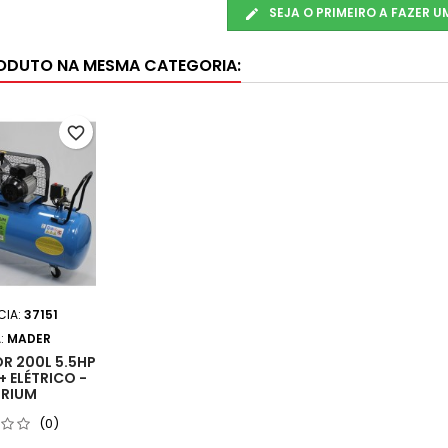
SEJA O PRIMEIRO A FAZER 
ODUTO NA MESMA CATEGORIA:
favorite_border
CIA:
37151
:
MADER
 200L 5.5HP
+ ELÉTRICO -
RIUM
(0)