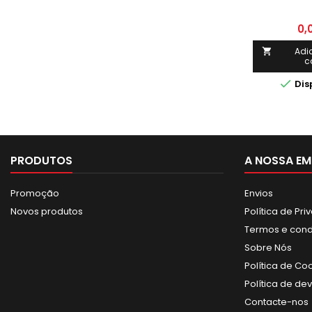
0,
Adi

c

Dis
PRODUTOS
A NOSSA EM
Promoção
Envios
Novos produtos
Política de Pr
Termos e con
Sobre Nós
Política de Co
Política de de
Contacte-nos