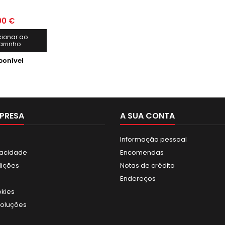
00 €
cionar ao
arrinho
ponível
PRESA
A SUA CONTA
Informação pessoal
ivacidade
Encomendas
dições
Notas de crédito
Endereços
okies
voluções