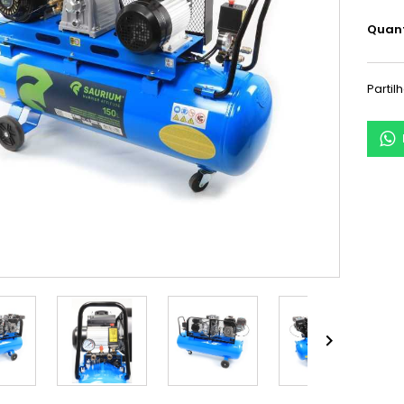
Quan
Partil
