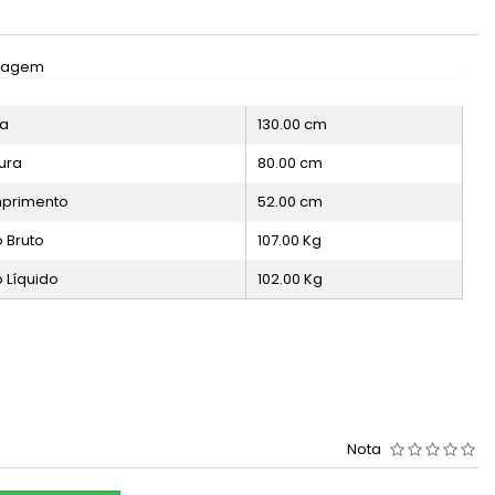
lagem
ra
130.00
cm
ura
80.00
cm
primento
52.00
cm
 Bruto
107.00
Kg
 Líquido
102.00
Kg
Nota