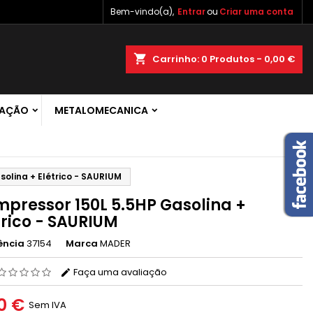
Bem-vindo(a),
Entrar
ou
Criar uma conta
×
×
×
shopping_cart
Carrinho:
0
Produtos - 0,00 €
 de
RAÇÃO
METALOMECANICA
r
s
olina + Elétrico - SAURIUM
pressor 150L 5.5HP Gasolina +
trico - SAURIUM
ência
37154
Marca
MADER
Faça uma avaliação
0 €
Sem IVA