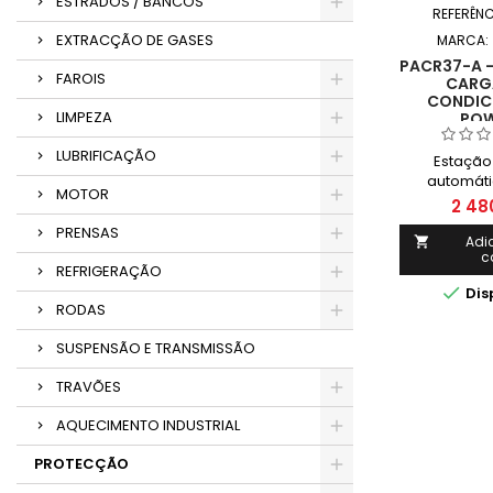
ESTRADOS / BANCOS
REFERÊNC
EXTRACÇÃO DE GASES
MARCA:
PACR37-A -
FAROIS
CARGA
CONDIC
LIMPEZA
POW
LUBRIFICAÇÃO
Estação
automáti
MOTOR
condicion
2 48
R
PRENSAS
Adi

c
REFRIGERAÇÃO

Dis
RODAS
SUSPENSÃO E TRANSMISSÃO
TRAVÕES
AQUECIMENTO INDUSTRIAL
PROTECÇÃO