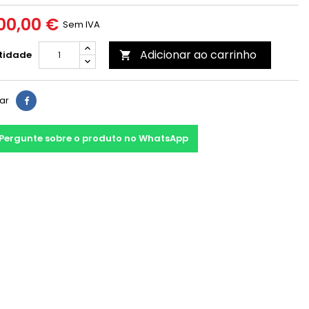
00,00 €
Sem IVA
Adicionar ao carrinho
tidade

har
Pergunte sobre o produto no WhatsApp