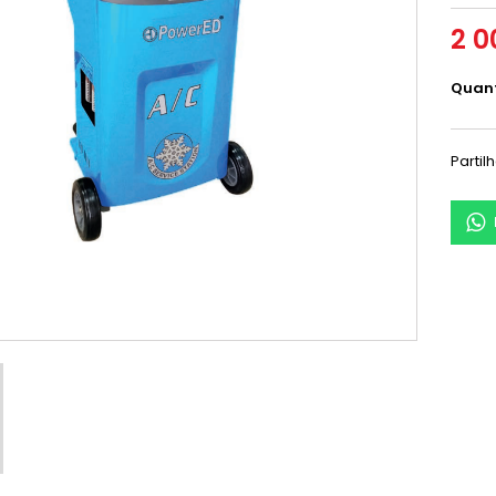
2 0
Quan
Partil