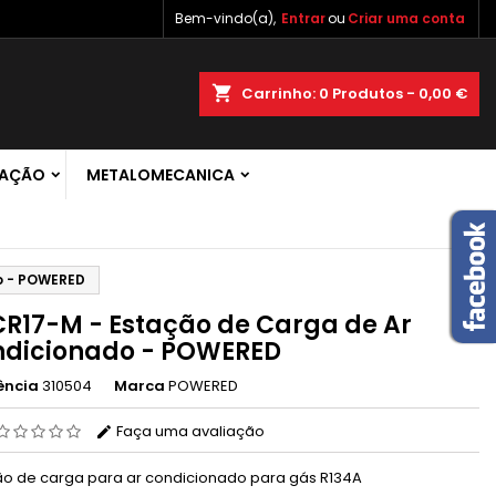
Bem-vindo(a),
Entrar
ou
Criar uma conta
×
×
×
shopping_cart
Carrinho:
0
Produtos - 0,00 €
 de
RAÇÃO
METALOMECANICA
r
s
o - POWERED
R17-M - Estação de Carga de Ar
dicionado - POWERED
ência
310504
Marca
POWERED
Faça uma avaliação
ão de carga para ar condicionado para gás R134A