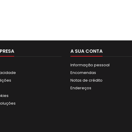
PRESA
A SUA CONTA
Informação pessoal
ivacidade
Encomendas
dições
Notas de crédito
Endereços
okies
voluções