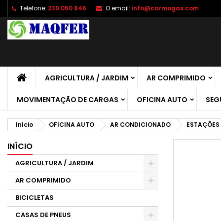
Telefone:
239 050 846
O email:
info@carmogas.com
A
C
E
add_circle_outline
É 
No
de
AGRICULTURA / JARDIM
AR COMPRIMIDO
MOVIMENTAÇÃO DE CARGAS
OFICINA AUTO
SEG
Início
OFICINA AUTO
AR CONDICIONADO
ESTAÇÕES
INÍCIO
AGRICULTURA / JARDIM
AR COMPRIMIDO
BICICLETAS
CASAS DE PNEUS