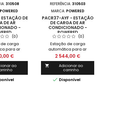
IA:
310508
REFERÊNCIA:
310503
POWERED
MARCA:
POWERED
 ESTAÇÃO DE
PACR37-AYF - ESTAÇÃO
 DE AR
DE CARGA DE AR
IONADO -
CONDICIONADO -
ERED
POWERED
(0)
(0)
 de carga
Estação de carga
ca para ar
automática para ar
ado para gás
condicionado para gás
0,00 €
2 544,00 €
134A
R1234YF
cionar ao
Adicionar ao

arrinho
carrinho

ponível
Disponível