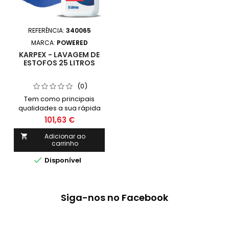
REFERÊNCIA:
340065
MARCA:
POWERED
KARPEX - LAVAGEM DE
ESTOFOS 25 LITROS
(0)
Tem como principais
qualidades a sua rápida
ação. Remove a sujidade
101,63 €
mais difiçil dos poros. Não
deixa resíduos de pó sobre
Adicionar ao

carrinho
as superçies acelerando a
secagem. Uso: puro ou

Disponível
diluído até 15 partes de
água.
Siga-nos no Facebook