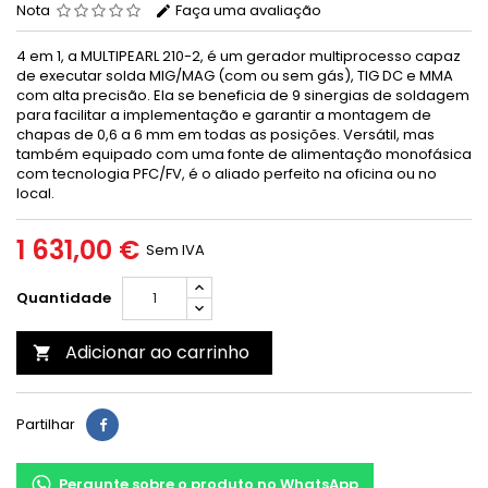
Nota
Faça uma avaliação
4 em 1, a MULTIPEARL 210-2, é um gerador multiprocesso capaz
de executar solda MIG/MAG (com ou sem gás), TIG DC e MMA
com alta precisão. Ela se beneficia de 9 sinergias de soldagem
para facilitar a implementação e garantir a montagem de
chapas de 0,6 a 6 mm em todas as posições. Versátil, mas
também equipado com uma fonte de alimentação monofásica
com tecnologia PFC/FV, é o aliado perfeito na oficina ou no
local.
1 631,00 €
Sem IVA
Quantidade
Adicionar ao carrinho

Partilhar
Pergunte sobre o produto no WhatsApp