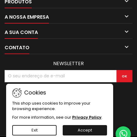

PRODUTOS

A NOSSA EMPRESA

A SUA CONTA

CONTATO
NEWSLETTER
Cookies
This shop uses cookies to improve your
browsing experience.
For more information, see our
Privacy Policy
.
Exit
Accept