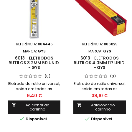
REFERÊNCIA:
084445
REFERÊNCIA:
086029
MARCA:
GYS
MARCA:
GYS
6013 - ELETRODOS
6013 - ELETRODOS
RUTILOS 3.2MM 50 UNID.
RUTILOS 4.0MM 117 UNID.
- GYS
- GYS
(0)
(0)
Eletrodo de rutilo universal,
Eletrodo de rutilo universal,
solda em todas as
solda em todas as
posições. fácil de remover
posições. fácil de remover
9,40 €
38,10 €
a escória. Excelente
a escória. Excelente
estética do
estética do
Adicionar ao
Adicionar ao


carrinho
carrinho
cabo.Polaridade -
cabo.Polaridade -


Disponível
Disponível