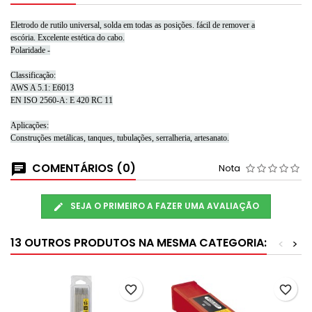
Eletrodo de rutilo universal, solda em todas as posições.
fácil de remover a
escória.
Excelente estética do cabo.
Polaridade -
Classificação:
AWS A 5.1: E6013
EN ISO 2560-A: E 420 RC 11
Aplicações:
Construções metálicas, tanques, tubulações, serralheria, artesanato.
COMENTÁRIOS (0)
Nota
SEJA O PRIMEIRO A FAZER UMA AVALIAÇÃO
13 OUTROS PRODUTOS NA MESMA CATEGORIA:
<
>
favorite_border
favorite_border