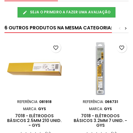
SEJA O PRIMEIRO A FAZER UMA AVALIAÇÃO
6 OUTROS PRODUTOS NA MESMA CATEGORIA:
<
>
favorite_border
favorite_border
REFERÊNCIA:
081918
REFERÊNCIA:
066731
MARCA:
GYS
MARCA:
GYS
7018 - ELÉTRODOS
7018 - ELÉTRODOS
BÁSICOS 2.5MM 210 UNID.
BÁSICOS 3.2MM 7 UNID. -
- GYS
GYS