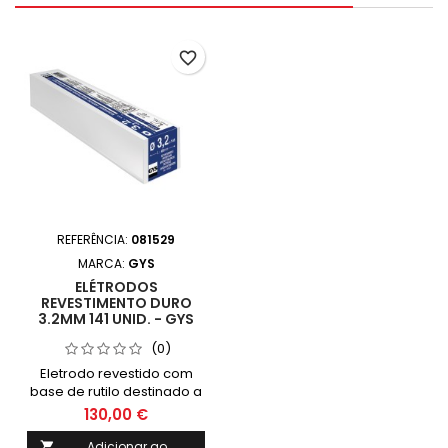
favorite_border
REFERÊNCIA:
081529
MARCA:
GYS
ELÉTRODOS
REVESTIMENTO DURO
3.2MM 141 UNID. - GYS
(0)
Eletrodo revestido com
base de rutilo destinado a
revestimentos duros.Muito
130,00 €
boa resistência à abrasão
e ao impacto.Excelente
Adicionar ao
