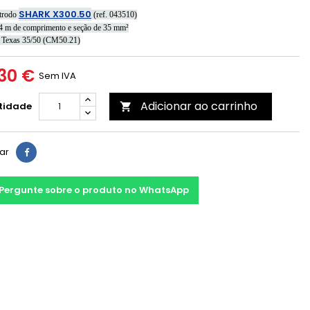
SHARK X300.50
etrodo
(ref. 043510)
 4 m de comprimento e seção de 35 mm²
r Texas 35/50 (CM50.21)
30 €
Sem IVA
Adicionar ao carrinho
tidade

har
Pergunte sobre o produto no WhatsApp