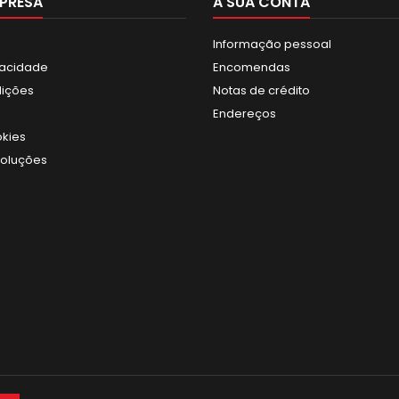
PRESA
A SUA CONTA
Informação pessoal
ivacidade
Encomendas
dições
Notas de crédito
Endereços
okies
voluções