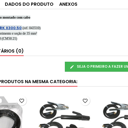
DADOS DO PRODUTO
ANEXOS
odo montado com cabo
RK X300.50
(ref. 043510)
primento e seção de 35 mm²
50 (CM50.21)
ÁRIOS (0)
SEJA O PRIMEIRO A FAZER 
PRODUTOS NA MESMA CATEGORIA:
favorite_border
favorite_border