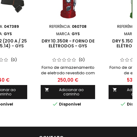
A:
047389
REFERÊNCIA:
060708
REFERÊNCI
A:
GYS
MARCA:
GYS
MARCA
 (200 A / 25
DRY 10.350R - FORNO DE
DRY 5.150 
.14) - GYS
ELÉTRODOS - GYS
ELÉTROD
(0)
(0)
Forno de armazenamento
Forno de ar
de eletrodo revestido com
de ele
termostato ajustável e
revestido:Ali
40 €
250,00 €
53,
termômetro na parte
V - 50 HzCa
frontal:Alimentação: 230 V -
eletrodo: 5 k
ionar ao
Adicionar ao
Adic


rrinho
carrinho
ca
50 HzCapacidade do
do eletr
eletrodo: 5 kgComprimento
mmTemperat


onível
Disponível
Disp
do eletrodo: 450
150
mmTemperatura ajustável:
50&gt;200°C