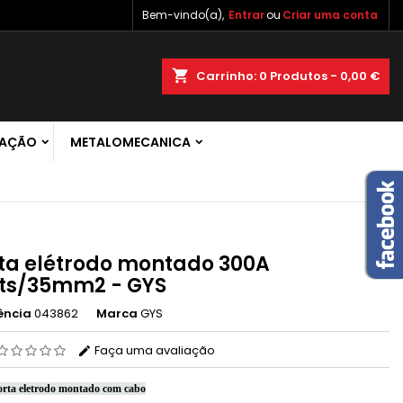
Bem-vindo(a),
Entrar
ou
Criar uma conta
×
×
×
shopping_cart
Carrinho:
0
Produtos - 0,00 €
 de
RAÇÃO
METALOMECANICA
r
s
ta elétrodo montado 300A
ts/35mm2 - GYS
ência
043862
Marca
GYS
Faça uma avaliação
orta eletrodo montado com cabo