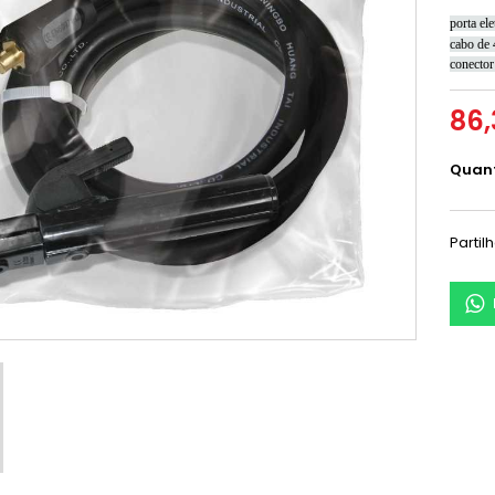
porta el
cabo de
conecto
86,
Quan
Partil