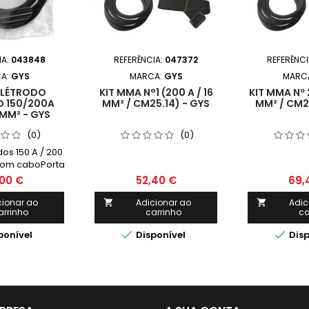
IA:
043848
REFERÊNCIA:
047372
REFERÊNCI
A:
GYS
MARCA:
GYS
MARC
ELÉTRODO
KIT MMA N°1 (200 A / 16
KIT MMA Nº 2
 150/200A
MM² / CM25.14) - GYS
MM² / CM25
MM² - GYS
(0)
(0)
dos 150 A / 200
com caboPorta
do SHARK
00 €
52,40 €
69,
ref. 043503)
 4 m de
cionar ao
Adicionar ao
Adic


arrinho
carrinho
ca
 e seção de 16
r Texas 10/25


ponível
Disponível
Disp
25.14)