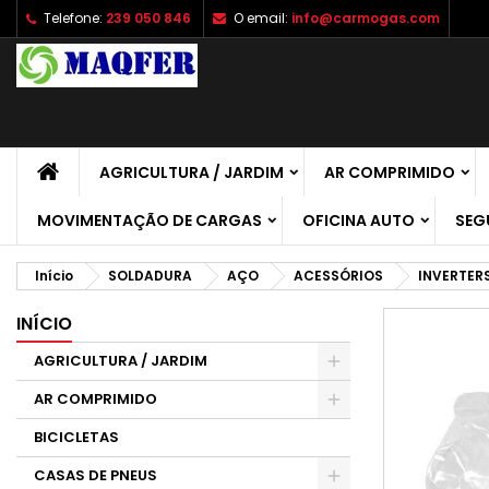
Telefone:
239 050 846
O email:
info@carmogas.com
A
C
E
add_circle_outline
É 
No
de
AGRICULTURA / JARDIM
AR COMPRIMIDO
MOVIMENTAÇÃO DE CARGAS
OFICINA AUTO
SEG
Início
SOLDADURA
AÇO
ACESSÓRIOS
INVERTER
INÍCIO
AGRICULTURA / JARDIM
AR COMPRIMIDO
BICICLETAS
CASAS DE PNEUS