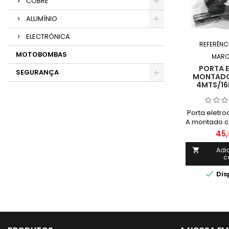
COBRE
ALUMÍNIO
ELECTRÓNICA
REFERÊNC
MOTOBOMBAS
MARC
PORTA 
SEGURANÇA
MONTADO
4MTS/16
Porta eletro
A montado 
eletro
45,
X200.35 (
Cabode
Adi

c
comprimento
mm²Conecto

Dis
(CM